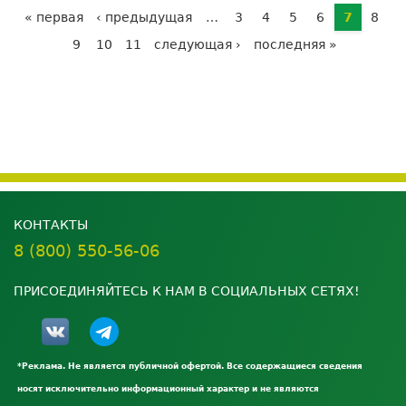
Страницы
20%
« первая
‹ предыдущая
…
3
4
5
6
7
8
9
10
11
следующая ›
последняя »
КОНТАКТЫ
8 (800) 550-56-06
ПРИСОЕДИНЯЙТЕСЬ К НАМ В СОЦИАЛЬНЫХ СЕТЯХ!
*Реклама. Не является публичной офертой. Все содержащиеся сведения
носят исключительно информационный характер и не являются