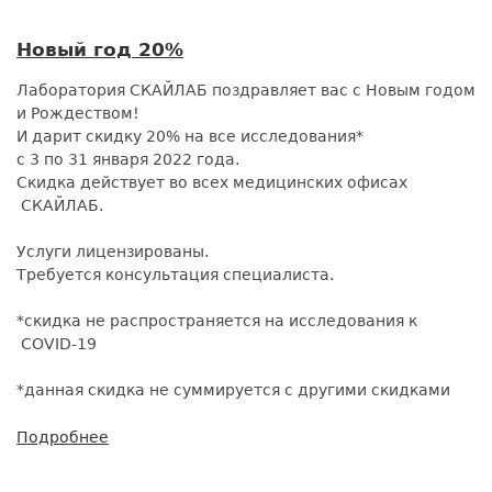
Омикрон
или
Новый год 20%
Дельта
Лаборатория СКАЙЛАБ поздравляет вас с Новым годом
и Рождеством!
И дарит скидку 20% на все исследования*
с 3 по 31 января 2022 года.
Скидка действует во всех медицинских офисах
СКАЙЛАБ.
Услуги лицензированы.
Требуется консультация специалиста.
*скидка не распространяется на исследования к
COVID-19
*данная скидка не суммируется с другими скидками
Подробнее
о
Новый
год