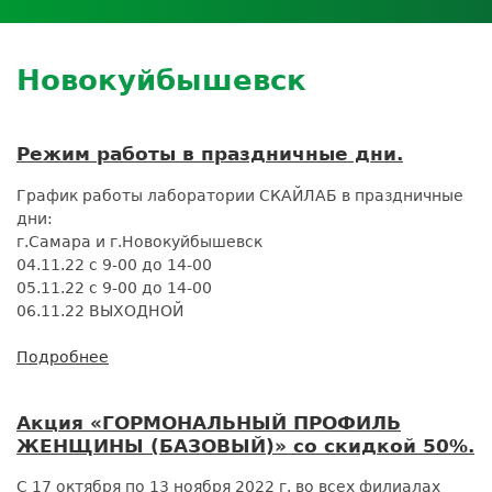
Личный кабинет пациента
Личный кабинет врача
Личный
Где сдать анализы
кабинет
Лицензии и сертификаты
Дисконтная программа
Сотрудничество
Выезд на дом
партнёра
Контроль качества
Back
ДМС
Экскурсия в
Новокуйбышевск
Подготовка к анализам
Сотрудничество
to
лабораторию
Вакансии
Обратная связь
Расшифровка анализов
top
Экскурсия в
Документы
Усиление профилактических мер для
лабораторию
Режим работы в праздничные дни.
безопасности пациентов
График работы лаборатории СКАЙЛАБ в праздничные
Налоговый вычет
дни:
г.Самара и г.Новокуйбышевск
04.11.22 с 9-00 до 14-00
05.11.22 с 9-00 до 14-00
06.11.22 ВЫХОДНОЙ
Подробнее
о
Режим
работы
Акция «ГОРМОНАЛЬНЫЙ ПРОФИЛЬ
в
ЖЕНЩИНЫ (БАЗОВЫЙ)» со скидкой 50%.
праздничные
дни.
С 17 октября по 13 ноября 2022 г. во всех филиалах