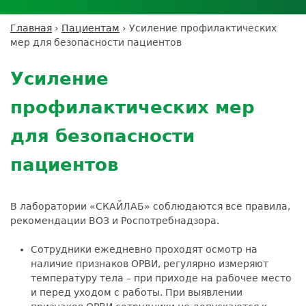
Личный кабинет пациента
Личный кабинет врача
Личный
Где сдать анализы
кабинет
Лицензии и сертификаты
Дисконтная программа
Сотрудничество
Выезд на дом
Главная
›
Пациентам
›
Усиление профилактических
партнёра
Вы
Контроль качества
мер для безопасности пациентов
ДМС
Экскурсия в
Подготовка к анализам
Сотрудничество
здесь
Back
лабораторию
Вакансии
Обратная связь
Расшифровка анализов
to
Экскурсия в
Усиление
Документы
top
Усиление профилактических мер для
лабораторию
безопасности пациентов
профилактических мер
Налоговый вычет
для безопасности
пациентов
В лаборатории «СКАЙЛАБ» соблюдаются все правила,
рекомендации ВОЗ и Роспотребнадзора.
Сотрудники ежедневно проходят осмотр на
наличие признаков ОРВИ, регулярно измеряют
температуру тела – при приходе на рабочее место
и перед уходом с работы. При выявлении