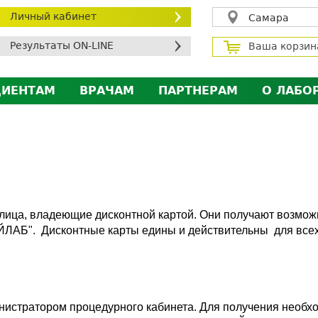
Личный кабинет
Самара
Результаты ON-LINE
Ваша корзин
ЦИЕНТАМ
ВРАЧАМ
ПАРТНЕРАМ
О ЛАБО
ичный кабинет пациента
Личный кабинет врача
Личный кабинет парт
Лицен
исконтная программа
Сотрудничество
Сотрудничество
Контр
МС
Экскурсия в лабораторию
Экскурсия в лаборат
Вакан
братная связь
Докум
силение профилактических мер для безопаснос
 лица, владеющие дисконтной картой. Они получают возмож
алоговый вычет
ЙЛАБ". Дисконтные карты едины и действительны для вс
нистратором процедурного кабинета. Для получения необхо