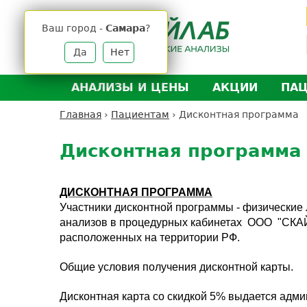
Jump
to
Ваш город -
Самара
?
navigation
Да
Нет
АНАЛИЗЫ И ЦЕНЫ
АКЦИИ
ПА
Анализы и цены
Л
Главная
›
Пациентам
›
Дисконтная программа
Вы
Back
Где сдать анализы
Д
здесь
to
Дисконтная программа
Выезд на дом
Д
top
Подготовка к анализам
О
ДИСКОНТНАЯ ПРОГРАММА
Расшифровка анализов
У
Участники дисконтной программы - физические
Н
анализов в процедурных кабинетах ООО "СКА
расположенных на территории РФ.
Общие условия получения дисконтной карты.
Дисконтная карта со скидкой 5% выдается адми