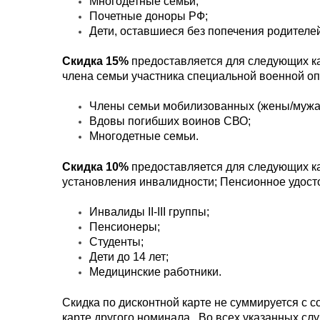
Многодетные семьи;
Почетные доноры РФ;
Дети, оставшиеся без попечения родителей
Скидка 15%
предоставляется для следующих к
члена семьи участника специальной военной оп
Члены семьи мобилизованных (жены/мужа 
Вдовы погибших воинов СВО;
Многодетные семьи.
Скидка 10%
предоставляется для следующих к
установления инвалидности; Пенсионное удосто
Инвалиды
II
-
III
группы;
Пенсионеры;
Студенты;
Дети до 14 лет;
Медицинские работники.
Скидка по дисконтной карте не суммируется с 
карте другого номинала. Во всех указанных сл