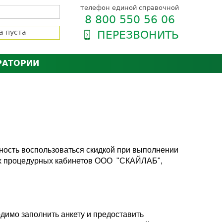
телефон единой справочной
8 800 550 56 06
а пуста
ПЕРЕЗВОНИТЬ
РАТОРИИ
нёра
зии и сертификаты
оль качества
орию
сии
енты
ти пациентов
ность воспользоваться скидкой при выполнении
ех процедурных кабинетов ООО "СКАЙЛАБ",
димо заполнить анкету и предоставить