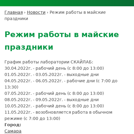
Личный кабинет пациента
Личный кабинет врача
Личный
Где сдать анализы
кабинет
Лицензии и сертификаты
Дисконтная программа
Сотрудничество
Выезд на дом
Главная
›
Новости
›
Режим работы в майские
партнёра
Вы
Контроль качества
праздники
ДМС
Экскурсия в
Подготовка к анализам
Сотрудничество
здесь
Back
лабораторию
Вакансии
Обратная связь
Расшифровка анализов
to
Экскурсия в
Режим работы в майские
Документы
top
Усиление профилактических мер для
лабораторию
безопасности пациентов
праздники
Налоговый вычет
График работы лаборатории СКАЙЛАБ:
30.04.2022г. - рабочий день (с 8:00 до 13:00)
01.05.2022г. - 03.05.2022г. - выходные дни
04.05.2022г. - 06.05.2022г. - рабочие дни (с 7:00 до
13:30)
07.05.2022г. - рабочий день (с 8:00 до 13:00)
08.05.2022г. - 09.05.2022г. - выходные дни
10.05.2022г. - рабочий день (с 8:00 до 13:00)
11.05.2022г. - возобновляется работа в обычном
режиме (с 7:00 до 13:00)
Город:
Самара