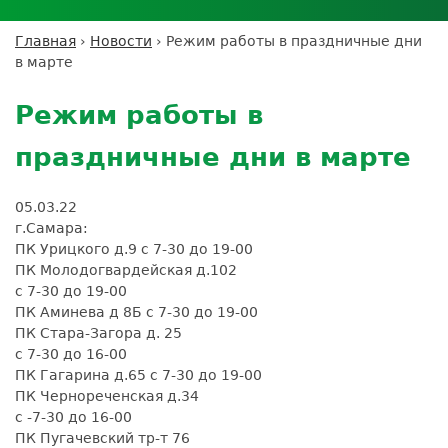
Личный кабинет пациента
Личный кабинет врача
Личный
Где сдать анализы
кабинет
Лицензии и сертификаты
Дисконтная программа
Сотрудничество
Выезд на дом
Главная
›
Новости
›
Режим работы в праздничные дни
партнёра
Вы
Контроль качества
в марте
ДМС
Экскурсия в
Подготовка к анализам
Сотрудничество
здесь
Back
лабораторию
Вакансии
Обратная связь
Расшифровка анализов
to
Экскурсия в
Режим работы в
Документы
top
Усиление профилактических мер для
лабораторию
безопасности пациентов
праздничные дни в марте
Налоговый вычет
05.03.22
г.Самара:
ПК Урицкого д.9 с 7-30 до 19-00
ПК Молодогвардейская д.102
с 7-30 до 19-00
ПК Аминева д 8Б с 7-30 до 19-00
ПК Стара-Загора д. 25
с 7-30 до 16-00
ПК Гагарина д.65 с 7-30 до 19-00
ПК Чернореченская д.34
с -7-30 до 16-00
ПК Пугачевский тр-т 76