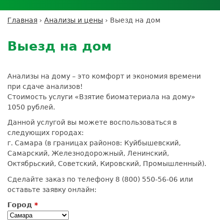
Личный кабинет пациента
Личный кабинет врача
Личный
Где сдать анализы
кабинет
Лицензии и сертификаты
Дисконтная программа
Сотрудничество
Выезд на дом
Главная
›
Анализы и цены
›
Выезд на дом
партнёра
Вы
Контроль качества
Back
ДМС
Экскурсия в
Подготовка к анализам
Сотрудничество
здесь
to
лабораторию
Выезд на дом
Вакансии
Обратная связь
Расшифровка анализов
top
Экскурсия в
Документы
Усиление профилактических мер для
лабораторию
безопасности пациентов
Анализы на дому – это комфорт и экономия времени
при сдаче анализов!
Налоговый вычет
Стоимость услуги «Взятие биоматериала на дому»
1050 рублей.
Данной услугой вы можете воспользоваться в
следующих городах:
г. Самара (в границах районов: Куйбышевский,
Самарский, Железнодорожный, Ленинский,
Октябрьский, Советский, Кировский, Промышленный).
Сделайте заказ по телефону 8 (800) 550-56-06 или
оставьте заявку онлайн:
Город
*