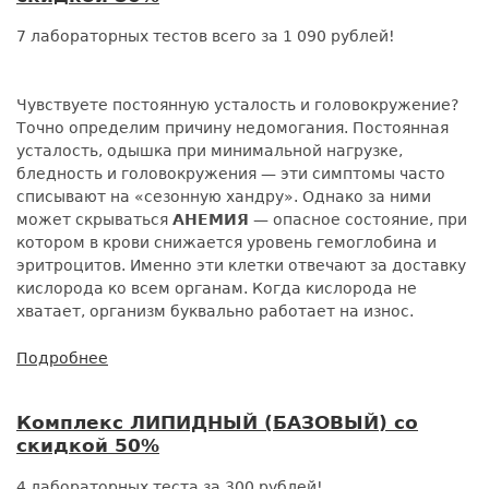
скидкой
7 лабораторных тестов всего за 1 090 рублей!
50%
Чувствуете постоянную усталость и головокружение?
Точно определим причину недомогания. Постоянная
усталость, одышка при минимальной нагрузке,
бледность и головокружения — эти симптомы часто
списывают на «сезонную хандру». Однако за ними
может скрываться
АНЕМИЯ
— опасное состояние, при
котором в крови снижается уровень гемоглобина и
эритроцитов. Именно эти клетки отвечают за доставку
кислорода ко всем органам. Когда кислорода не
хватает, организм буквально работает на износ.
Подробнее
о
Комплекс
ДИАГНОСТИКА
Комплекс ЛИПИДНЫЙ (БАЗОВЫЙ) со
АНЕМИИ
скидкой 50%
со
скидкой
4 лабораторных теста за 300 рублей!