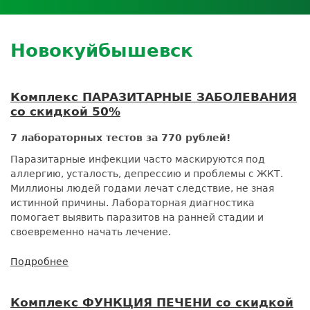
Личный кабинет пациента
Личный кабинет врача
Личный
Где сдать анализы
кабинет
Лицензии и сертификаты
Дисконтная программа
Сотрудничество
Выезд на дом
партнёра
Контроль качества
Back
ДМС
Экскурсия в
Новокуйбышевск
Подготовка к анализам
Сотрудничество
to
лабораторию
Вакансии
Обратная связь
Расшифровка анализов
top
Экскурсия в
Документы
Усиление профилактических мер для
лабораторию
Комплекс ПАРАЗИТАРНЫЕ ЗАБОЛЕВАНИЯ
безопасности пациентов
со скидкой 50%
Налоговый вычет
7 лабораторных тестов за 770 рублей!
Паразитарные инфекции часто маскируются под
аллергию, усталость, депрессию и проблемы с ЖКТ.
Миллионы людей годами лечат следствие, не зная
истинной причины. Лабораторная диагностика
помогает выявить паразитов на ранней стадии и
своевременно начать лечение.
Подробнее
о
Комплекс
ПАРАЗИТАРНЫЕ
Комплекс ФУНКЦИЯ ПЕЧЕНИ со скидкой
ЗАБОЛЕВАНИЯ