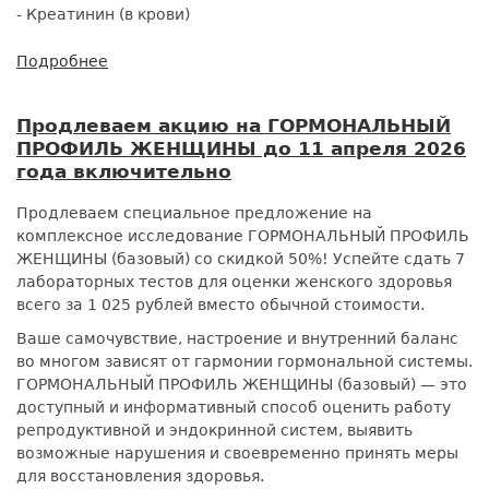
- Креатинин (в крови)
Подробнее
о
Комлпекс
БИОХИМИЯ
Продлеваем акцию на ГОРМОНАЛЬНЫЙ
КРОВИ
ПРОФИЛЬ ЖЕНЩИНЫ до 11 апреля 2026
за
года включительно
1
265
Продлеваем специальное предложение на
₽:
комплексное исследование ГОРМОНАЛЬНЫЙ ПРОФИЛЬ
главный
ЖЕНЩИНЫ (базовый) со скидкой 50%! Успейте сдать 7
чекап
лабораторных тестов для оценки женского здоровья
организма
всего за 1 025 рублей вместо обычной стоимости.
по
суперцене!
Ваше самочувствие, настроение и внутренний баланс
во многом зависят от гармонии гормональной системы.
ГОРМОНАЛЬНЫЙ ПРОФИЛЬ ЖЕНЩИНЫ (базовый) — это
доступный и информативный способ оценить работу
репродуктивной и эндокринной систем, выявить
возможные нарушения и своевременно принять меры
для восстановления здоровья.