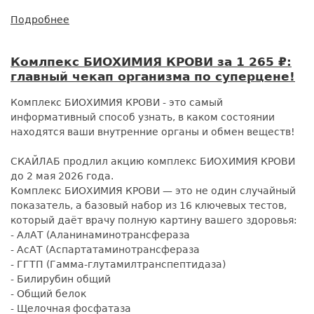
Подробнее
о
Комплекс
ЩИТОВИДНАЯ
Комлпекс БИОХИМИЯ КРОВИ за 1 265 ₽:
ЖЕЛЕЗА
главный чекап организма по суперцене!
(базовый)
со
Комплекс БИОХИМИЯ КРОВИ - это самый
скидкой
информативный способ узнать, в каком состоянии
50%
находятся ваши внутренние органы и обмен веществ!
-
4
СКАЙЛАБ продлил акцию комплекс БИОХИМИЯ КРОВИ
лабораторных
до 2 мая 2026 года.
исследования
Комплекс БИОХИМИЯ КРОВИ — это не один случайный
за
показатель, а базовый набор из 16 ключевых тестов,
715
который даёт врачу полную картину вашего здоровья:
₽
- АлАТ (Аланинаминотрансфераза
- АсАТ (Аспартатаминотрансфераза
- ГГТП (Гамма-глутамилтранспептидаза)
- Билирубин общий
- Общий белок
- Щелочная фосфатаза