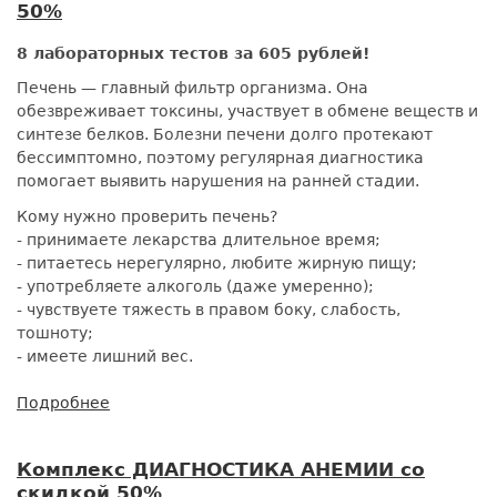
50%
со
скидкой
8 лабораторных тестов за 605 рублей!
50%
Печень — главный фильтр организма. Она
обезвреживает токсины, участвует в обмене веществ и
синтезе белков. Болезни печени долго протекают
бессимптомно, поэтому регулярная диагностика
помогает выявить нарушения на ранней стадии.
Кому нужно проверить печень?
- принимаете лекарства длительное время;
- питаетесь нерегулярно, любите жирную пищу;
- употребляете алкоголь (даже умеренно);
- чувствуете тяжесть в правом боку, слабость,
тошноту;
- имеете лишний вес.
Подробнее
о
Комплекс
ФУНКЦИЯ
Комплекс ДИАГНОСТИКА АНЕМИИ со
ПЕЧЕНИ
скидкой 50%
со