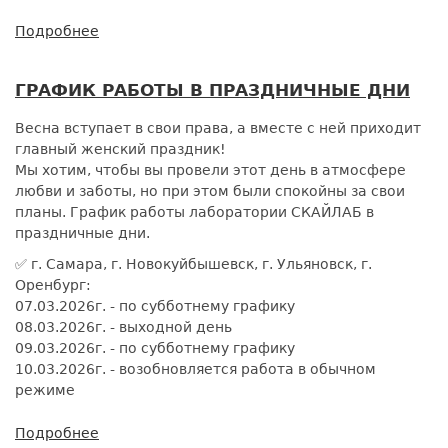
Подробнее
о
Продлеваем
акцию
ГРАФИК РАБОТЫ В ПРАЗДНИЧНЫЕ ДНИ
на
ГОРМОНАЛЬНЫЙ
Весна вступает в свои права, а вместе с ней приходит
ПРОФИЛЬ
главный женский праздник!
ЖЕНЩИНЫ
Мы хотим, чтобы вы провели этот день в атмосфере
до
любви и заботы, но при этом были спокойны за свои
11
планы. График работы лаборатории СКАЙЛАБ в
апреля
праздничные дни.
2026
года
✅ г. Самара, г. Новокуйбышевск, г. Ульяновск, г.
включительно
Оренбург:
07.03.2026г. - по субботнему графику
08.03.2026г. - выходной день
09.03.2026г. - по субботнему графику
10.03.2026г. - возобновляется работа в обычном
режиме
Подробнее
о