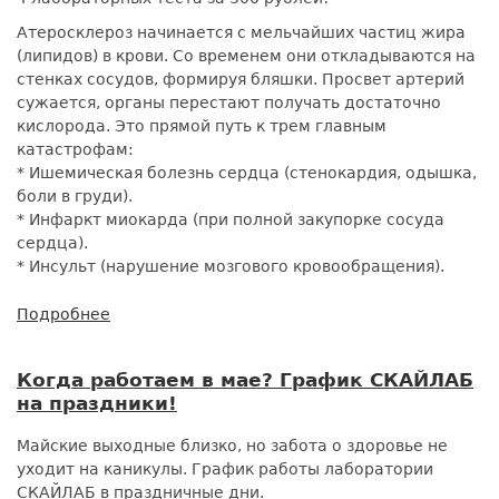
50%
Атеросклероз начинается с мельчайших частиц жира
(липидов) в крови. Со временем они откладываются на
стенках сосудов, формируя бляшки. Просвет артерий
сужается, органы перестают получать достаточно
кислорода. Это прямой путь к трем главным
катастрофам:
* Ишемическая болезнь сердца (стенокардия, одышка,
боли в груди).
* Инфаркт миокарда (при полной закупорке сосуда
сердца).
* Инсульт (нарушение мозгового кровообращения).
Подробнее
о
Комплекс
ЛИПИДНЫЙ
Когда работаем в мае? График СКАЙЛАБ
(БАЗОВЫЙ)
на праздники!
со
скидкой
Майские выходные близко, но забота о здоровье не
50%
уходит на каникулы. График работы лаборатории
СКАЙЛАБ в праздничные дни.