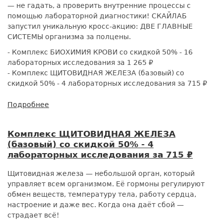
— не гадать, а проверить внутренние процессы с
помощью лабораторной диагностики! СКАЙЛАБ
запустил уникальную кросс-акцию: ДВЕ ГЛАВНЫЕ
СИСТЕМЫ организма за полцены.
- Комплекс БИОХИМИЯ КРОВИ со скидкой 50% - 16
лабораторных исследования за 1 265 ₽
- Комплекс ЩИТОВИДНАЯ ЖЕЛЕЗА (базовый) со
скидкой 50% - 4 лабораторных исследования за 715 ₽
Подробнее
о
Скидка
50%
Комплекс ЩИТОВИДНАЯ ЖЕЛЕЗА
на
(базовый) со скидкой 50% - 4
два
лабораторных исследования за 715 ₽
ключевых
комплекса:
Щитовидная железа — небольшой орган, который
БИОХИМИЯ
управляет всем организмом. Её гормоны регулируют
и
обмен веществ, температуру тела, работу сердца,
ЩИТОВИДНАЯ
настроение и даже вес. Когда она даёт сбой —
ЖЕЛЕЗА
страдает всё!