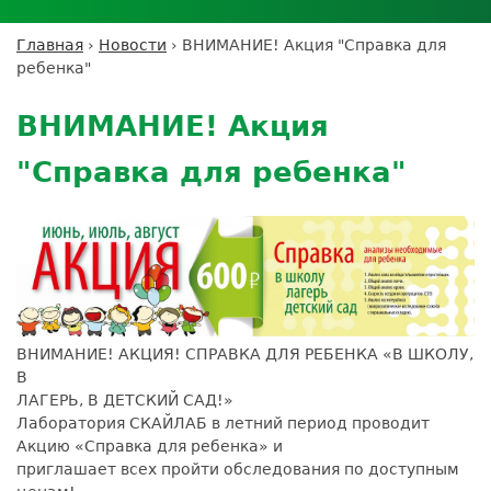
Личный кабинет пациента
Личный кабинет врача
Личный
Где сдать анализы
кабинет
Лицензии и сертификаты
Дисконтная программа
Сотрудничество
Выезд на дом
Главная
›
Новости
›
ВНИМАНИЕ! Акция "Справка для
партнёра
Вы
Контроль качества
ребенка"
ДМС
Экскурсия в
Подготовка к анализам
Сотрудничество
здесь
Back
лабораторию
Вакансии
Обратная связь
Расшифровка анализов
to
Экскурсия в
ВНИМАНИЕ! Акция
Документы
top
Усиление профилактических мер для
лабораторию
безопасности пациентов
"Справка для ребенка"
Налоговый вычет
ВНИМАНИЕ! АКЦИЯ! СПРАВКА ДЛЯ РЕБЕНКА «В ШКОЛУ,
В
ЛАГЕРЬ, В ДЕТСКИЙ САД!»
Лаборатория СКАЙЛАБ в летний период проводит
Акцию «Справка для ребенка» и
приглашает всех пройти обследования по доступным