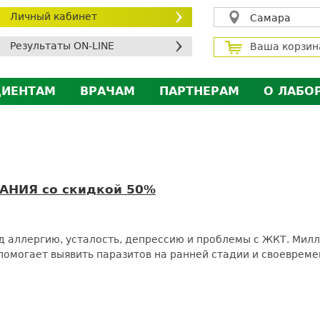
Личный кабинет
Самара
Результаты ON-LINE
Ваша корзин
ЦИЕНТАМ
ВРАЧАМ
ПАРТНЕРАМ
О ЛАБО
ичный кабинет пациента
Личный кабинет врача
Личный кабинет парт
Лицен
исконтная программа
Сотрудничество
Сотрудничество
Контр
МС
Экскурсия в лабораторию
Экскурсия в лаборат
Вакан
братная связь
Докум
АНИЯ со скидкой 50%
силение профилактических мер для безопаснос
алоговый вычет
 аллергию, усталость, депрессию и проблемы с ЖКТ. Милл
омогает выявить паразитов на ранней стадии и своевреме