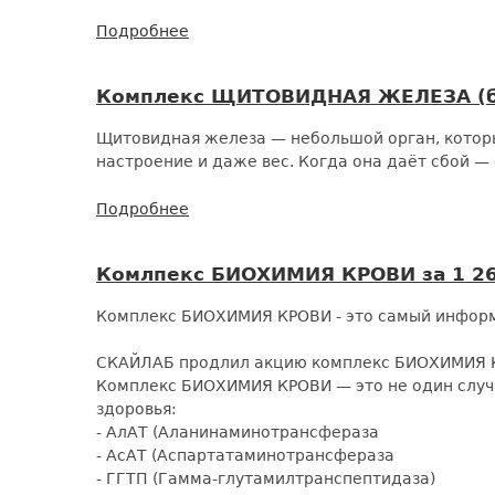
Подробнее
о
Скидка
50%
Комплекс ЩИТОВИДНАЯ ЖЕЛЕЗА (баз
на
два
Щитовидная железа — небольшой орган, которы
ключевых
настроение и даже вес. Когда она даёт сбой — 
комплекса:
БИОХИМИЯ
Подробнее
о
и
Комплекс
ЩИТОВИДНАЯ
ЩИТОВИДНАЯ
ЖЕЛЕЗА
Комлпекс БИОХИМИЯ КРОВИ за 1 265
ЖЕЛЕЗА
(базовый)
Комплекс БИОХИМИЯ КРОВИ - это самый информа
со
скидкой
СКАЙЛАБ продлил акцию комплекс БИОХИМИЯ КР
50%
Комплекс БИОХИМИЯ КРОВИ — это не один случа
-
здоровья:
4
- АлАТ (Аланинаминотрансфераза
лабораторных
- АсАТ (Аспартатаминотрансфераза
исследования
- ГГТП (Гамма-глутамилтранспептидаза)
за