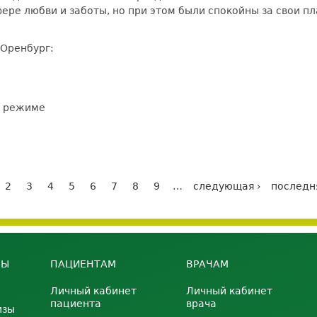
фере любви и заботы, но при этом были спокойны за свои 
. Оренбург:
м режиме
2
3
4
5
6
7
8
9
…
следующая ›
последн
НЫ
ПАЦИЕНТАМ
ВРАЧАМ
Личный кабинет
Личный кабинет
пациента
врача
изы