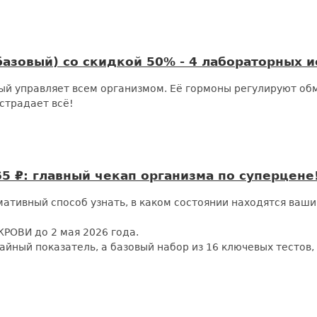
овый) со скидкой 50% - 4 лабораторных ис
й управляет всем организмом. Её гормоны регулируют обм
страдает всё!
 ₽: главный чекап организма по суперцене
тивный способ узнать, в каком состоянии находятся ваши
ОВИ до 2 мая 2026 года.
йный показатель, а базовый набор из 16 ключевых тестов,