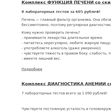
Комплекс ФУНКЦИЯ ПЕЧЕНИ со ски
ЗАБОЛЕВАНИЯ
со
8 лабораторных тестов за 605 рублей!
скидкой
50%
Печень — главный фильтр организма. Она обезв
бессимптомно, поэтому регулярная диагностик
Кому нужно проверить печень?
- принимаете лекарства длительное время;
- питаетесь нерегулярно, любите жирную пищу;
- употребляете алкоголь (даже умеренно);
- чувствуете тяжесть в правом боку, слабость, 
- имеете лишний вес.
Подробнее
о
Комплекс
ФУНКЦИЯ
Комплекс ДИАГНОСТИКА АНЕМИИ со
ПЕЧЕНИ
со
7 лабораторных тестов всего за 1 090 рублей!
скидкой
50%
Чувствуете постоянную усталость и головокру