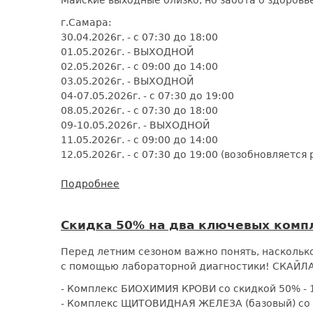
Майские выходные близко, но забота о здоровь
скидкой
50%
г.Самара:
30.04.2026г. - с 07:30 до 18:00
01.05.2026г. - ВЫХОДНОЙ
02.05.2026г. - с 09:00 до 14:00
03.05.2026г. - ВЫХОДНОЙ
04-07.05.2026г. - с 07:30 до 19:00
08.05.2026г. - с 07:30 до 18:00
09-10.05.2026г. - ВЫХОДНОЙ
11.05.2026г. - с 09:00 до 14:00
12.05.2026г. - с 07:30 до 19:00 (возобновляетс
Подробнее
о
Когда
работаем
Скидка 50% на два ключевых ко
в
мае?
Перед летним сезоном важно понять, насколько
График
с помощью лабораторной диагностики! СКАЙЛА
СКАЙЛАБ
на
- Комплекс БИОХИМИЯ КРОВИ со скидкой 50% - 1
праздники!
- Комплекс ЩИТОВИДНАЯ ЖЕЛЕЗА (базовый) со с