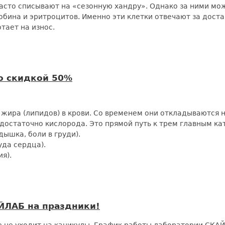
асто списывают на «сезонную хандру». Однако за ними мо
обина и эритроцитов. Именно эти клетки отвечают за доста
тает на износ.
 скидкой 50%
жира (липидов) в крови. Со временем они откладываются н
достаточно кислорода. Это прямой путь к трем главным к
ышка, боли в груди).
уда сердца).
я).
ЙЛАБ на праздники!