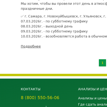
ПРОФИЛЬ
Мы хотим, чтобы вы провели этот день в атмос
ЖЕНЩИНЫ
праздничные дни.
до
11
✅ г. Самара, г. Новокуйбышевск, г. Ульяновск, г
апреля
07.03.2026г. - по субботнему графику
2026
08.03.2026г. - выходной день
года
09.03.2026г. - по субботнему графику
включительно
10.03.2026г. - возобновляется работа в обычно
Подробнее
о
ГРАФИК
РАБОТЫ
Страницы
В
1
ПРАЗДНИЧНЫЕ
ДНИ
КОНТАКТЫ
АНАЛИЗЫ И ЦЕ
8 (800) 550-56-06
Анализы и цены
Где сдать анал