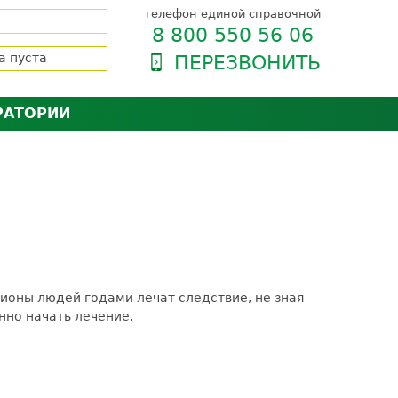
телефон единой справочной
8 800 550 56 06
а пуста
ПЕРЕЗВОНИТЬ
РАТОРИИ
нёра
зии и сертификаты
оль качества
орию
сии
енты
ти пациентов
ионы людей годами лечат следствие, не зная
нно начать лечение.