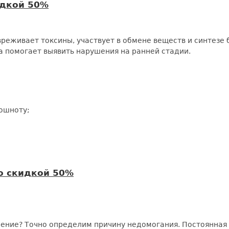
дкой 50%
реживает токсины, участвует в обмене веществ и синтезе 
а помогает выявить нарушения на ранней стадии.
тошноту;
 скидкой 50%
жение? Точно определим причину недомогания. Постоянная 