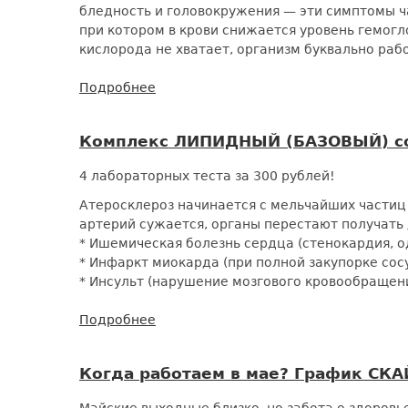
бледность и головокружения — эти симптомы ч
при котором в крови снижается уровень гемогл
кислорода не хватает, организм буквально рабо
Подробнее
о
Комплекс
ДИАГНОСТИКА
Комплекс ЛИПИДНЫЙ (БАЗОВЫЙ) со
АНЕМИИ
со
4 лабораторных теста за 300 рублей!
скидкой
50%
Атеросклероз начинается с мельчайших частиц 
артерий сужается, органы перестают получать 
* Ишемическая болезнь сердца (стенокардия, од
* Инфаркт миокарда (при полной закупорке сос
* Инсульт (нарушение мозгового кровообращени
Подробнее
о
Комплекс
ЛИПИДНЫЙ
Когда работаем в мае? График СКА
(БАЗОВЫЙ)
со