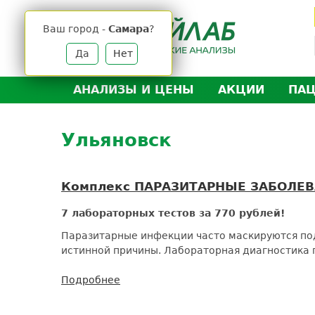
Jump
to
Ваш город -
Самара
?
navigation
Да
Нет
АНАЛИЗЫ И ЦЕНЫ
АКЦИИ
ПА
Анализы и цены
Л
Back
to
Ульяновск
Где сдать анализы
Д
top
Выезд на дом
Д
Подготовка к анализам
О
Комплекс ПАРАЗИТАРНЫЕ ЗАБОЛЕВ
Расшифровка анализов
У
7 лабораторных тестов за 770 рублей!
Н
Паразитарные инфекции часто маскируются под
истинной причины. Лабораторная диагностика п
Подробнее
о
Комплекс
ПАРАЗИТАРНЫЕ