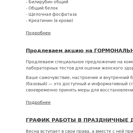
- Билирубин общий
715
- Общий белок
₽
- Щелочная фосфатаза
- Креатинин (в крови)
Подробнее
о
Комлпекс
БИОХИМИЯ
Продлеваем акцию на ГОРМОНАЛЬ
КРОВИ
за
Продлеваем специальное предложение на ком
1
лабораторных тестов для оценки женского здор
265
₽:
Ваше самочувствие, настроение и внутренни
главный
(базовый) — это доступный и информативный с
чекап
своевременно принять меры для восстановлени
организма
по
Подробнее
о
суперцене!
Продлеваем
акцию
ГРАФИК РАБОТЫ В ПРАЗДНИЧНЫЕ 
на
ГОРМОНАЛЬНЫЙ
Весна вступает в свои права, а вместе с ней п