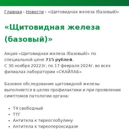
Личный кабинет пациента
Личный кабинет врача
Личный
Где сдать анализы
кабинет
Лицензии и сертификаты
Дисконтная программа
Сотрудничество
Выезд на дом
Главная
›
Новости
›
«Щитовидная железа (базовый)»
партнёра
Вы
Контроль качества
Back
ДМС
Экскурсия в
Подготовка к анализам
Сотрудничество
здесь
to
лабораторию
«Щитовидная железа
Вакансии
Обратная связь
Расшифровка анализов
top
Экскурсия в
Документы
Усиление профилактических мер для
(базовый)»
лабораторию
безопасности пациентов
Налоговый вычет
Акция «Щитовидная железа (базовый)» по
специальной цене
715
рублей
.
С 30 ноября 20223г. по 17 февраля 2024г. во всех
филиалах лаборатории «СКАЙЛАБ»
Базовое обследование щитовидной железы
выполняется в целях профилактики и при проявлении
симптомов патологии органа:
Т4 свободный
ТТГ
Антитела к тиреоглобулину
Антитела к тиреопероксидазе