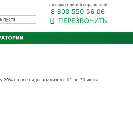
телефон единой справочной
8 800 550 56 06
а пуста
ПЕРЕЗВОНИТЬ
РАТОРИИ
нёра
зии и сертификаты
оль качества
орию
сии
енты
 20% на все виды анализов с 01 по 30 июня
ти пациентов