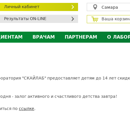
Личный кабинет
Самара
Результаты ON-LINE
Ваша корзин
ЦИЕНТАМ
ВРАЧАМ
ПАРТНЕРАМ
О ЛАБО
ичный кабинет пациента
Личный кабинет врача
Личный кабинет парт
Лицен
исконтная программа
Сотрудничество
Сотрудничество
Контр
МС
Экскурсия в лабораторию
Экскурсия в лаборат
Вакан
братная связь
Докум
ратория "СКАЙЛАБ" предоставляет детям до 14 лет скидку
силение профилактических мер для безопаснос
алоговый вычет
дня - залог активного и счастливого детства завтра!
иться по
ссылке
.