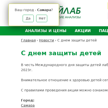
Jump
to
Ваш город -
Самара
?
navigation
Да
Нет
АНАЛИЗЫ И ЦЕНЫ
АКЦИИ
ПА
Анализы и цены
Л
Главная
›
Новости
›
С днем защиты детей
Вы
Back
Где сдать анализы
Д
здесь
to
С днем защиты детей
Выезд на дом
Д
top
Подготовка к анализам
О
В честь Международного дня защиты детей лабо
Расшифровка анализов
У
2023г.
Н
Внимательное отношение к здоровью детей сего
С правилами проведения акции можно ознаком
Город:
Самара