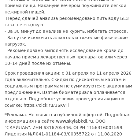
приёма пищи. Накануне вечером поужинайте лёгкой
нежирной пищей.
-Перед сдачей анализа рекомендовано пить воду БЕЗ
газа, не сладкую!
- За 30 минут до анализа не курить, избегать стресса.
- За сутки исключить алкоголь и тяжелые физические
нагрузок.
- Рекомендовано выполнять исследование крови до
начала приёма лекарственных препаратов или через
10–14 дней после их отмены.
Срок проведения акции: с 01 апреля по 11 апреля 2026
года включительно. Скидки по дисконтным картам и
социальным программам не суммируются с акционным
предложением. Взятие биоматериала оплачивается
отдельно. Подробные условия проведения акции по
ссылке:
https://clck.ru/3SKvFi
*Реклама. Не является публичной офертой. Подробная
информация на сайте
www.skylabkdl.ru
. ООО
"СКАЙЛАБ". ИНН 6316205446, ОГРН 1156316001599.
Лицензия №Л041-01184-63/00355722 от 11.08.2020