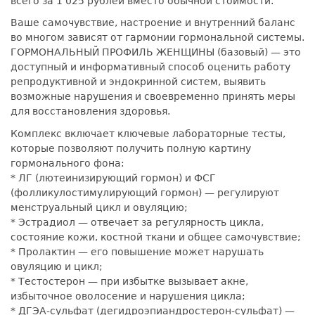
всего за 1 025 рублей вместо обычной стоимости.
Ваше самочувствие, настроение и внутренний баланс
во многом зависят от гармонии гормональной системы.
ГОРМОНАЛЬНЫЙ ПРОФИЛЬ ЖЕНЩИНЫ (базовый) — это
доступный и информативный способ оценить работу
репродуктивной и эндокринной систем, выявить
возможные нарушения и своевременно принять меры
для восстановления здоровья.
Комплекс включает ключевые лабораторные тесты,
которые позволяют получить полную картину
гормонального фона:
* ЛГ (лютеинизирующий гормон) и ФСГ
(фолликулостимулирующий гормон) — регулируют
менструальный цикл и овуляцию;
* Эстрадиол — отвечает за регулярность цикла,
состояние кожи, костной ткани и общее самочувствие;
* Пролактин — его повышение может нарушать
овуляцию и цикл;
* Тестостерон — при избытке вызывает акне,
избыточное оволосение и нарушения цикла;
* ДГЭА-сульфат (дегидроэпиандростерон-сульфат) —