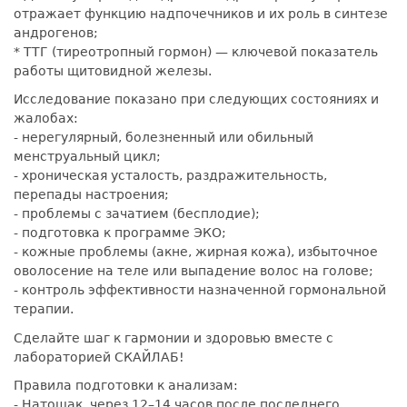
отражает функцию надпочечников и их роль в синтезе
андрогенов;
* ТТГ (тиреотропный гормон) — ключевой показатель
работы щитовидной железы.
Исследование показано при следующих состояниях и
жалобах:
- нерегулярный, болезненный или обильный
менструальный цикл;
- хроническая усталость, раздражительность,
перепады настроения;
- проблемы с зачатием (бесплодие);
- подготовка к программе ЭКО;
- кожные проблемы (акне, жирная кожа), избыточное
оволосение на теле или выпадение волос на голове;
- контроль эффективности назначенной гормональной
терапии.
Сделайте шаг к гармонии и здоровью вместе с
лабораторией СКАЙЛАБ!
Правила подготовки к анализам:
- Натощак, через 12–14 часов после последнего