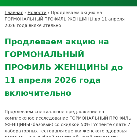
Личный кабинет пациента
Личный кабинет врача
Личный
Где сдать анализы
кабинет
Лицензии и сертификаты
Дисконтная программа
Сотрудничество
Выезд на дом
Главная
›
Новости
›
Продлеваем акцию на
партнёра
Вы
Контроль качества
ГОРМОНАЛЬНЫЙ ПРОФИЛЬ ЖЕНЩИНЫ до 11 апреля
ДМС
Экскурсия в
Подготовка к анализам
Сотрудничество
здесь
2026 года включительно
лабораторию
Вакансии
Обратная связь
Расшифровка анализов
Back
Экскурсия в
Документы
to
Усиление профилактических мер для
Продлеваем акцию на
лабораторию
top
безопасности пациентов
ГОРМОНАЛЬНЫЙ
Налоговый вычет
ПРОФИЛЬ ЖЕНЩИНЫ до
11 апреля 2026 года
включительно
Продлеваем специальное предложение на
комплексное исследование ГОРМОНАЛЬНЫЙ ПРОФИЛЬ
ЖЕНЩИНЫ (базовый) со скидкой 50%! Успейте сдать 7
лабораторных тестов для оценки женского здоровья