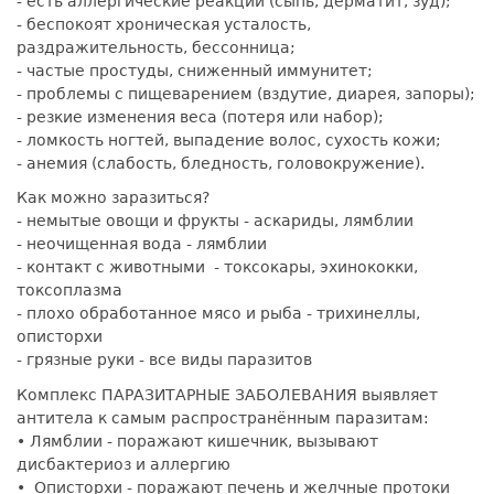
- есть аллергические реакции (сыпь, дерматит, зуд);
- беспокоят хроническая усталость,
раздражительность, бессонница;
- частые простуды, сниженный иммунитет;
- проблемы с пищеварением (вздутие, диарея, запоры);
- резкие изменения веса (потеря или набор);
- ломкость ногтей, выпадение волос, сухость кожи;
- анемия (слабость, бледность, головокружение).
Как можно заразиться?
- немытые овощи и фрукты - аскариды, лямблии
- неочищенная вода - лямблии
- контакт с животными - токсокары, эхинококки,
токсоплазма
- плохо обработанное мясо и рыба - трихинеллы,
описторхи
- грязные руки - все виды паразитов
Комплекс ПАРАЗИТАРНЫЕ ЗАБОЛЕВАНИЯ выявляет
антитела к самым распространённым паразитам:
• Лямблии - поражают кишечник, вызывают
дисбактериоз и аллергию
• Описторхи - поражают печень и желчные протоки