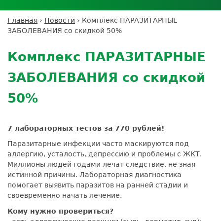
Личный кабинет пациента
Личный кабинет врача
Личный
Где сдать анализы
кабинет
Лицензии и сертификаты
Дисконтная программа
Сотрудничество
Выезд на дом
Главная
›
Новости
›
Комплекс ПАРАЗИТАРНЫЕ
партнёра
Вы
Контроль качества
ЗАБОЛЕВАНИЯ со скидкой 50%
ДМС
Экскурсия в
Подготовка к анализам
Сотрудничество
здесь
Back
лабораторию
Вакансии
Обратная связь
Расшифровка анализов
to
Экскурсия в
Комплекс ПАРАЗИТАРНЫЕ
Документы
top
Усиление профилактических мер для
лабораторию
безопасности пациентов
ЗАБОЛЕВАНИЯ со скидкой
Налоговый вычет
50%
7 лабораторных тестов за 770 рублей!
Паразитарные инфекции часто маскируются под
аллергию, усталость, депрессию и проблемы с ЖКТ.
Миллионы людей годами лечат следствие, не зная
истинной причины. Лабораторная диагностика
помогает выявить паразитов на ранней стадии и
своевременно начать лечение.
Кому нужно провериться?