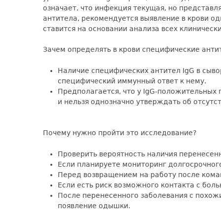
означает, что инфекция текущая, но представ
антитела, рекомендуется выявление в крови одн
ставится на основании анализа всех клиническ
Зачем определять в крови специфические антит
Наличие специфических антител IgG в сыво
специфический иммунный ответ к нему.
Предполагается, что у IgG-положительных 
и нельзя однозначно утверждать об отсутс
Почему нужно пройти это исследование?
Проверить вероятность наличия перенесенно
Если планируете мониторинг долгосрочного
Перед возвращением на работу после коман
Если есть риск возможного контакта с бол
После перенесенного заболевания с похожи
появление одышки.