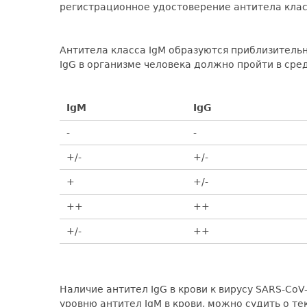
регистрационное удостоверение антитела клас
Антитела класса IgM образуются приблизительн
IgG в организме человека должно пройти в сре
IgM
IgG
-
-
+/-
+/-
+
+/-
++
++
+/-
++
Наличие антител IgG в крови к вирусу SARS-Co
уровню антител IgM в крови, можно судить о т