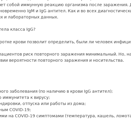
ляет собой иммунную реакцию организма после заражения.
овременно IgM и IgG антител. Как и во всех диагностичес
их и лабораторных данных.
ела класса IgG?
ротке крови позволит определить, были ли человек инфицир
пациентов риск повторного заражения минимальный. Но, н
твии вероятности повторного заражения и носительства.
го заболевания (по наличию в крови IgG антител);
 иммунитета к вирусу;
дировки, отпуска или работы из дома;
ьным COVID-19;
ми на COVID-19 симптомами (температура, кашель, ломота 