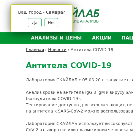
Jump
to
Ваш город -
Самара
?
navigation
Да
Нет
АНАЛИЗЫ И ЦЕНЫ
АКЦИИ
ПА
Анализы и цены
Л
Главная
›
Новости
›
Антитела COVID-19
Вы
Back
Где сдать анализы
Д
здесь
to
Антитела COVID-19
Выезд на дом
Д
top
Подготовка к анализам
О
Лаборатория СКАЙЛАБ с 05.06.20 г. запускает 
Расшифровка анализов
У
Анализ крови на антитела IgG и IgM к вирусу S
Н
(возбудителю COVID-19).
Тестирование доступно для всех желающих, не
на антитела к SARS-CoV-2 можно воспользовавш
Лаборатория СКАЙЛАБ использует высокочувст
CoV-2 в сыворотке или плазме крови человека