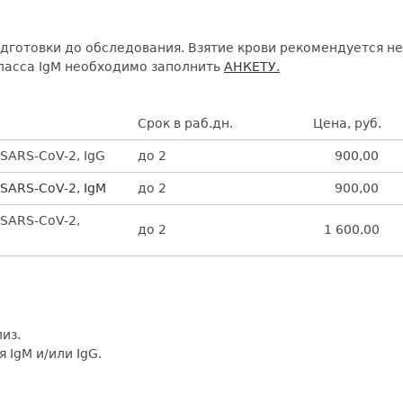
готовки до обследования. Взятие крови рекомендуется не 
класса IgM необходимо заполнить
АНКЕТУ.
Срок в раб.дн.
Цена, руб.
SARS-CoV-2, IgG
до 2
900,00
SARS-CoV-2, IgM
до 2
900,00
 SARS-CoV-2,
до 2
1 600,00
.
из.
IgM и/или IgG.