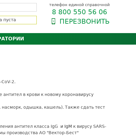
телефон единой справочной
8 800 550 56 06
а пуста
ПЕРЕЗВОНИТЬ
РАТОРИИ
нёра
зии и сертификаты
оль качества
орию
сии
енты
-CoV-2.
ти пациентов
е антител в крови к новому коронавирусу
насморк, одышка, кашель). Также сдать тест
ления антител класса IgG
и IgM
к вирусу SARS-
мы производства АО "Вектор-Бест"