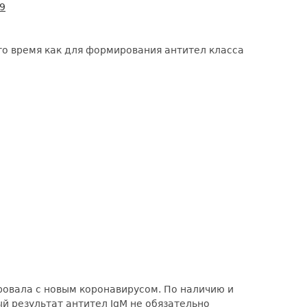
9
 то время как для формирования антител класса
ировала с новым коронавирусом. По наличию и
й результат антител IgM не обязательно