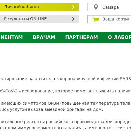
Личный кабинет
Самара
Результаты ON-LINE
Ваша корзин
ЦИЕНТАМ
ВРАЧАМ
ПАРТНЕРАМ
О ЛАБО
ичный кабинет пациента
Личный кабинет врача
Личный кабинет парт
Лицен
исконтная программа
Сотрудничество
Сотрудничество
Контр
МС
Экскурсия в лабораторию
Экскурсия в лаборат
Вакан
братная связь
Докум
тестирование на антитела к коронавирусной инфекции SARS
силение профилактических мер для безопаснос
ARS-CoV-2 – исследование, которое помогает выявить наличи
алоговый вычет
 имеющих симптомов ОРВИ (повышенная температура тела, 
ись услугой вызова выездной бригады на дом.
вительные реагенты российского производства для опреде
 методом иммуноферментного анализа, а именно тест-систе