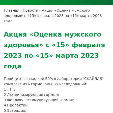
Личный кабинет пациента
Личный кабинет врача
Личный
Где сдать анализы
кабинет
Лицензии и сертификаты
Дисконтная программа
Сотрудничество
Выезд на дом
Главная
›
Новости
›
Акция «Оценка мужского
партнёра
Вы
Контроль качества
здоровья» с «15» февраля 2023 по «15» марта 2023
ДМС
Экскурсия в
Подготовка к анализам
Сотрудничество
здесь
года
лабораторию
Вакансии
Обратная связь
Расшифровка анализов
Back
Экскурсия в
Документы
to
Усиление профилактических мер для
Акция «Оценка мужского
лабораторию
top
безопасности пациентов
здоровья» с «15» февраля
Налоговый вычет
2023 по «15» марта 2023
года
Пройдите со скидкой 50% в лаборатории "СКАЙЛАБ"
комплекс из 6 гормональных исследований:
1 ТТГ;
2 Лютеинизирующий гормон;
3 Фолликулостимулирующий гормон;
4 Пролактин;
5 Эстрадиол;