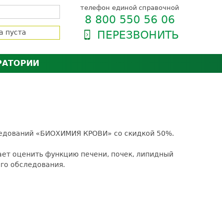
телефон единой справочной
8 800 550 56 06
а пуста
ПЕРЕЗВОНИТЬ
РАТОРИИ
нёра
зии и сертификаты
оль качества
орию
сии
енты
следований «БИОХИМИЯ КРОВИ» со скидкой 50%.
ти пациентов
ает оценить функцию печени, почек, липидный
го обследования.