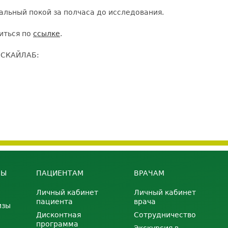
нальный покой за полчаса до исследования.
иться по
ссылке
.
и СКАЙЛАБ:
НЫ
ПАЦИЕНТАМ
ВРАЧАМ
Личный кабинет
Личный кабинет
пациента
врача
изы
Дисконтная
Сотрудничество
программа