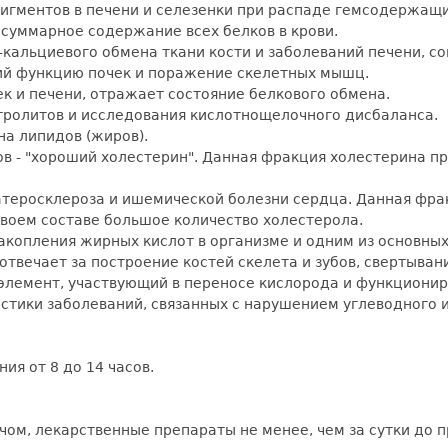
пигментов в печени и селезенки при распаде гемсодержащи
 суммарное содержание всех белков в крови.
-кальциевого обмена ткани кости и заболеваний печени, 
щий функцию почек и поражение скелетных мышц.
чек и печени, отражает состояние белкового обмена.
лектролитов и исследования кислотнощелочного дисбаланса.
на липидов (жиров).
ов - "хороший холестерин". Данная фракция холестерина п
атеросклероза и ишемической болезни сердца. Данная фра
своем составе большое количество холестерола.
акопления жирных кислот в организме и одним из основных
отвечает за построение костей скелета и зубов, свертыван
оэлемент, участвующий в переносе кислорода и функциони
гностики заболеваний, связанных с нарушением углеводного
ия от 8 до 14 часов.
ачом, лекарственные препараты не менее, чем за сутки до 