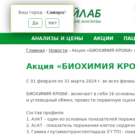
Jump
to
Ваш город -
Самара
?
navigation
Да
Нет
АНАЛИЗЫ И ЦЕНЫ
АКЦИИ
ПА
Анализы и цены
Л
Главная
›
Новости
›
Акция «БИОХИМИЯ КРОВИ» 
Вы
Back
Где сдать анализы
Д
здесь
to
Акция «БИОХИМИЯ КРО
Выезд на дом
Д
top
Подготовка к анализам
О
С 01 февраля по 31 марта 2024 г. во всех фи
Расшифровка анализов
У
БИОХИМИЯ КРОВИ - включает в себя 16 основны
Н
и углеводный обмен, провести первичную оцен
Состав профиля:
1. АлАТ – один из основных показателей пораж
2. АсАТ - показатель поражения клеток сердеч
3. Гамма-глутамилтранспептидаза (ГГТП) - пок