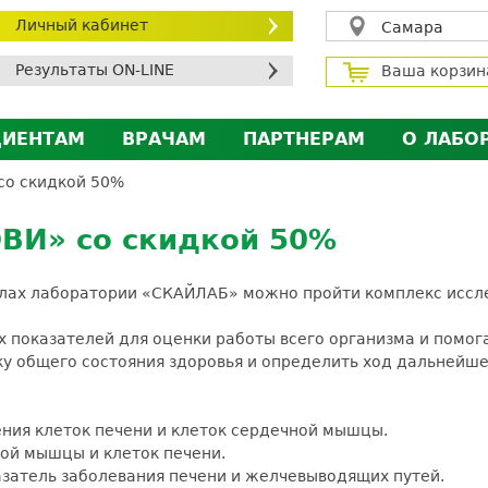
Личный кабинет
Самара
Результаты ON-LINE
Ваша корзин
ЦИЕНТАМ
ВРАЧАМ
ПАРТНЕРАМ
О ЛАБО
ичный кабинет пациента
Личный кабинет врача
Личный кабинет парт
Лицен
со скидкой 50%
исконтная программа
Сотрудничество
Сотрудничество
Контр
ВИ» со скидкой 50%
МС
Экскурсия в лабораторию
Экскурсия в лаборат
Вакан
братная связь
Докум
лиалах лаборатории «СКАЙЛАБ» можно пройти комплекс ис
силение профилактических мер для безопаснос
х показателей для оценки работы всего организма и помог
алоговый вычет
ку общего состояния здоровья и определить ход дальнейше
ения клеток печени и клеток сердечной мышцы.
ной мышцы и клеток печени.
азатель заболевания печени и желчевыводящих путей.