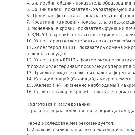
4. Билирубин общий - показатель образования 
5. Общий белок - показатель, характеризующий
6. Щелочная фосфатаза - показатель фосфорно
7. Креатинин (в крови) - показатель, отражаю
8. Мочевина (в крови) - показатель функции по
9. К/Na/Cl (в крови) - показатель скрининга э
10. Холестерин (Холестерол) - показатель обме
11. Холестерол-ЛПВП - показатель обмена жир
бляшек в сосудах.
12. Холестерол-ЛПНП - фактор риска развития 
"плохим холестеринам" поскольку содержит в 
13. Триглицериды - являются главной формой н
14. Кальций общий (Са-общий) - микроэлемент, 
15. Железо (Fe) - жизненно необходимый макр
16. Глюкоза (сахар в крови) – показатель диа
Подготовка к исследованию:
строго натощак, после ночного периода голодан
Перед исследованием рекомендуется:
1. Исключить алкоголь и, по согласованию с вр