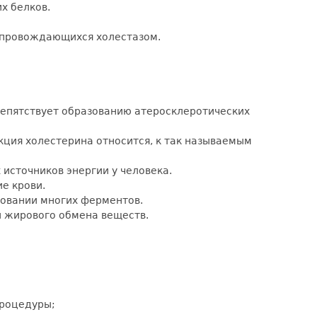
х белков.
сопровождающихся холестазом.
репятствует образованию атеросклеротических
кция холестерина относится, к так называемым
 источников энергии у человека.
ие крови.
ровании многих ферментов.
 и жирового обмена веществ.
процедуры;