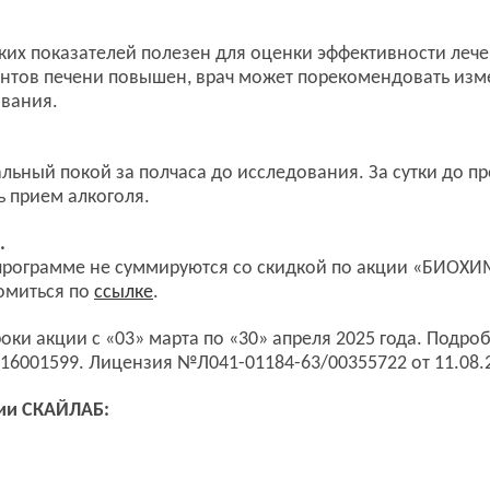
ких показателей полезен для оценки эффективности леч
ентов печени повышен, врач может порекомендовать изм
ования.
альный покой за полчаса до исследования. За сутки до п
ь прием алкоголя.
.
программе не суммируются со скидкой по акции «БИОХИ
омиться по
ссылке
.
роки акции с «03» марта по «30» апреля 2025 года. Подр
16001599. Лицензия №Л041-01184-63/00355722 от 11.08.
рии СКАЙЛАБ: