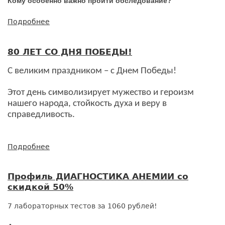
Кому особенно важно пройти обследование?
Подробнее
о
Профиль
ФУНКЦИЯ
80 ЛЕТ СО ДНЯ ПОБЕДЫ!
ПЕЧЕНИ
со
С великим праздником – с Днем Победы!
скидкой
50%
Этот день символизирует мужество и героизм
нашего народа, стойкость духа и веру в
справедливость.
Подробнее
о
80
ЛЕТ
Профиль ДИАГНОСТИКА АНЕМИИ со
СО
скидкой 50%
ДНЯ
ПОБЕДЫ!
7 лабораторных тестов за 1060 рублей!