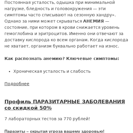
Постоянная усталость, одышка при минимальной
и
нагрузке, бледность и головокружения — эти
бассейн!
симптомы часто списывают на сезонную хандру».
Однако за ними может скрываться
АНЕМИЯ
—
состояние, при котором в крови снижается уровень
гемоглобина и эритроцитов. Именно они отвечают за
доставку кислорода ко всем органам. Когда кислорода
не хватает, организм буквально работает на износ.
Как распознать анемию? Ключевые симптомы:
Хроническая усталость и слабость
Подробнее
о
Профиль
ДИАГНОСТИКА
Профиль ПАРАЗИТАРНЫЕ ЗАБОЛЕВАНИЯ
АНЕМИИ
со скидкой 50%
со
скидкой
7 лабораторных тестов за 770 рублей!
50%
Паразиты – скрытая угроза вашему здоровью!