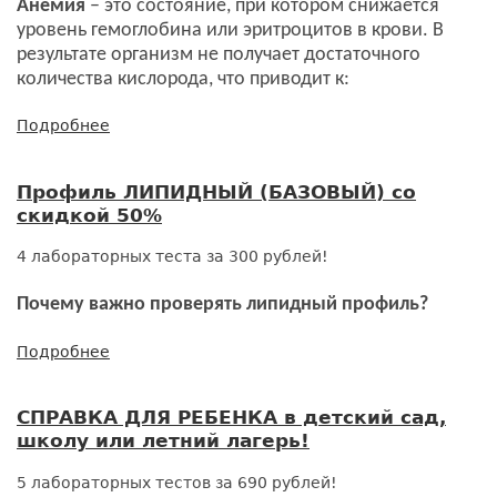
Анемия
– это состояние, при котором снижается
уровень гемоглобина или эритроцитов в крови. В
результате организм не получает достаточного
количества кислорода, что приводит к:
Подробнее
о
Профиль
ДИАГНОСТИКА
Профиль ЛИПИДНЫЙ (БАЗОВЫЙ) со
АНЕМИИ
скидкой 50%
со
скидкой
4 лабораторных теста за 300 рублей!
50%
Почему важно проверять липидный профиль?
Подробнее
о
Профиль
ЛИПИДНЫЙ
СПРАВКА ДЛЯ РЕБЕНКА в детский сад,
(БАЗОВЫЙ)
школу или летний лагерь!
со
скидкой
5 лабораторных тестов за 690 рублей!
50%