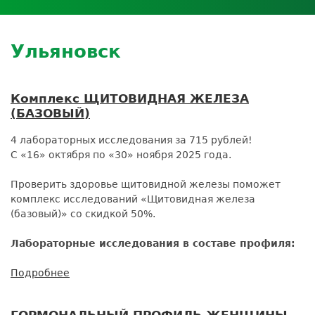
Личный кабинет пациента
Личный кабинет врача
Личный
Где сдать анализы
кабинет
Лицензии и сертификаты
Дисконтная программа
Сотрудничество
Выезд на дом
партнёра
Контроль качества
Back
ДМС
Экскурсия в
Ульяновск
Подготовка к анализам
Сотрудничество
to
лабораторию
Вакансии
Обратная связь
Расшифровка анализов
top
Экскурсия в
Документы
Усиление профилактических мер для
лабораторию
Комплекс ЩИТОВИДНАЯ ЖЕЛЕЗА
безопасности пациентов
(БАЗОВЫЙ)
Налоговый вычет
4 лабораторных исследования за 715 рублей!
С «16» октября по «30» ноября 2025 года.
Проверить здоровье щитовидной железы поможет
комплекс исследований «Щитовидная железа
(базовый)» со скидкой 50%.
Лабораторные исследования в составе профиля:
Подробнее
о
Комплекс
ЩИТОВИДНАЯ
ГОРМОНАЛЬНЫЙ ПРОФИЛЬ ЖЕНЩИНЫ