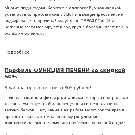
Многие люди годами борются с
аллергией, хронической
усталостью, проблемами с ЖКТ и даже депрессией
, не
подозревая, что причиной могут быть
ПАРАЗИТЫ
. Эти
незваные гости маскируются под другие болезни, постепенно
ослабляя организм.
Подробнее
о
Профиль
ПАРАЗИТАРНЫЕ
Профиль ФУНКЦИЯ ПЕЧЕНИ со скидкой
ЗАБОЛЕВАНИЯ
50%
со
скидкой
8 лабораторных тестов за 605 рублей!
50%
Печень –
главный фильтр организма
, который нейтрализует
токсины, участвует в обмене веществ и синтезе жизненно
важных белков. Нарушения в ее работе могут долгое время
протекать бессимптомно, поэтому
регулярная
диагностика
помогает выявить проблемы на ранней стадии.