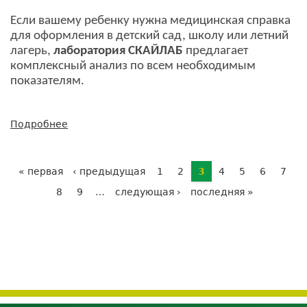
Если вашему ребенку нужна медицинская справка
для оформления в детский сад, школу или летний
лагерь,
лаборатория СКАЙЛАБ
предлагает
комплексный анализ по всем необходимым
показателям.
Подробнее
о
СПРАВКА
ДЛЯ
Страницы
РЕБЕНКА
« первая
‹ предыдущая
1
2
3
4
5
6
7
в
8
9
…
следующая ›
последняя »
детский
сад,
школу
или
летний
лагерь!