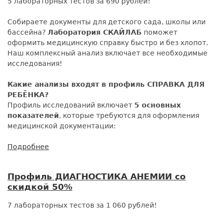
5 лабораторных тестов за 690 рублей!
скидкой
50%
Собираете документы для детского сада, школы или
бассейна?
Лаборатория СКАЙЛАБ
поможет
оформить медицинскую справку быстро и без хлопот.
Наш комплексный анализ включает все необходимые
исследования!
Какие анализы входят в профиль
СПРАВКА ДЛЯ
РЕБЁНКА?
Профиль исследований включает
5 основных
показателей
, которые требуются для оформления
медицинской документации:
Подробнее
о
СПРАВКА
ДЛЯ
Профиль ДИАГНОСТИКА АНЕМИИ со
РЕБЕНКА
скидкой 50%
в
детский
7 лабораторных тестов за 1 060 рублей!
сад,
школу