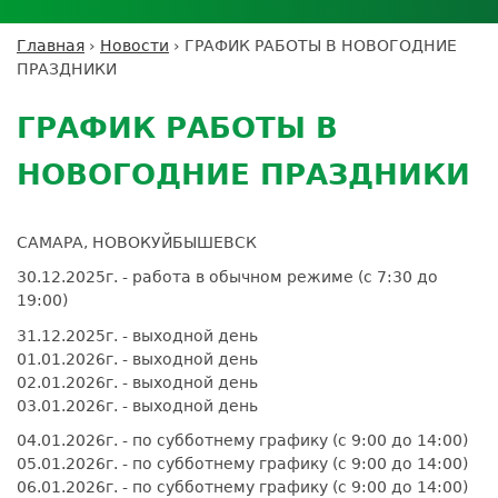
Личный кабинет пациента
Личный кабинет врача
Личный
Где сдать анализы
кабинет
Лицензии и сертификаты
Дисконтная программа
Сотрудничество
Выезд на дом
Главная
›
Новости
›
ГРАФИК РАБОТЫ В НОВОГОДНИЕ
партнёра
Вы
Контроль качества
ПРАЗДНИКИ
ДМС
Экскурсия в
Подготовка к анализам
Сотрудничество
здесь
Back
лабораторию
Вакансии
Обратная связь
Расшифровка анализов
to
Экскурсия в
ГРАФИК РАБОТЫ В
Документы
top
Усиление профилактических мер для
лабораторию
безопасности пациентов
НОВОГОДНИЕ ПРАЗДНИКИ
Налоговый вычет
САМАРА, НОВОКУЙБЫШЕВСК
30.12.2025г. - работа в обычном режиме (с 7:30 до
19:00)
31.12.2025г. - выходной день
01.01.2026г. - выходной день
02.01.2026г. - выходной день
03.01.2026г. - выходной день
04.01.2026г. - по субботнему графику (с 9:00 до 14:00)
05.01.2026г. - по субботнему графику (с 9:00 до 14:00)
06.01.2026г. - по субботнему графику (с 9:00 до 14:00)