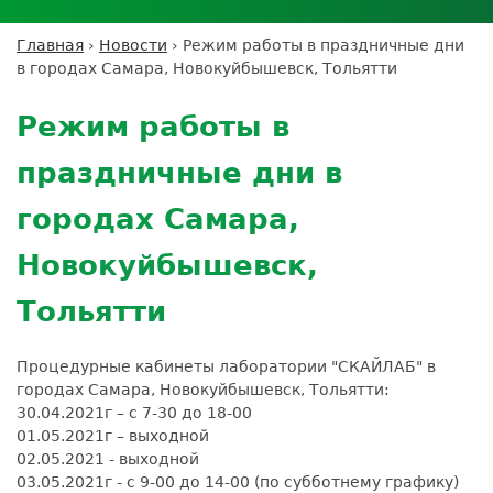
Личный кабинет пациента
Личный кабинет врача
Личный
Где сдать анализы
кабинет
Лицензии и сертификаты
Дисконтная программа
Сотрудничество
Выезд на дом
Главная
›
Новости
›
Режим работы в праздничные дни
партнёра
Вы
Контроль качества
в городах Самара, Новокуйбышевск, Тольятти
ДМС
Экскурсия в
Подготовка к анализам
Сотрудничество
здесь
Back
лабораторию
Вакансии
Обратная связь
Расшифровка анализов
to
Экскурсия в
Режим работы в
Документы
top
Усиление профилактических мер для
лабораторию
безопасности пациентов
праздничные дни в
Налоговый вычет
городах Самара,
Новокуйбышевск,
Тольятти
Процедурные кабинеты лаборатории "СКАЙЛАБ" в
городах Самара, Новокуйбышевск, Тольятти:
30.04.2021г – с 7-30 до 18-00
01.05.2021г – выходной
02.05.2021 - выходной
03.05.2021г - с 9-00 до 14-00 (по субботнему графику)