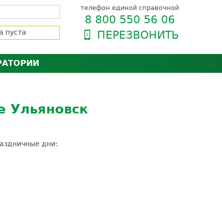
телефон единой справочной
8 800 550 56 06
а пуста
ПЕРЕЗВОНИТЬ
РАТОРИИ
нёра
зии и сертификаты
оль качества
е Ульяновск
орию
сии
енты
ти пациентов
аздничные дни: