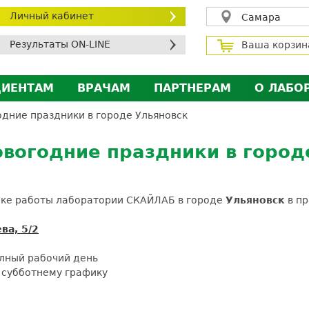
Личный кабинет
Самара
Результаты ON-LINE
Ваша корзин
ЦИЕНТАМ
ВРАЧАМ
ПАРТНЕРАМ
О ЛАБО
ичный кабинет пациента
Личный кабинет врача
Личный кабинет парт
Лицен
одние праздники в городе Ульяновск
исконтная программа
Сотрудничество
Сотрудничество
Контр
овогодние праздники в город
МС
Экскурсия в лабораторию
Экскурсия в лаборат
Вакан
братная связь
Докум
силение профилактических мер для безопаснос
ике работы лаборатории СКАЙЛАБ в городе
Ульяновск
в пр
алоговый вычет
ва, 5/2
олный рабочий день
о субботнему графику