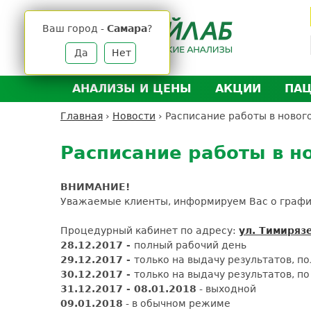
Jump
to
Ваш город -
Самара
?
navigation
Да
Нет
АНАЛИЗЫ И ЦЕНЫ
АКЦИИ
ПА
Анализы и цены
Л
Главная
›
Новости
›
Расписание работы в новог
Вы
Back
Где сдать анализы
Д
здесь
to
Расписание работы в н
Выезд на дом
Д
top
Подготовка к анализам
О
ВНИМАНИЕ!
Расшифровка анализов
У
Уважаемые клиенты, информируем Вас о граф
Н
Процедурный кабинет по адресу:
ул. Тимирязе
28.12.2017 -
полный рабочий день
29.12.2017 -
только на выдачу результатов, п
30.12.2017 -
только на выдачу результатов, п
31.12.2017 - 0
8.01.2018
- выходной
09.01.2018
- в обычном режиме