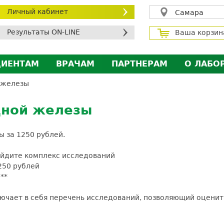
Личный кабинет
Самара
Результаты ON-LINE
Ваша корзин
ЦИЕНТАМ
ВРАЧАМ
ПАРТНЕРАМ
О ЛАБО
ичный кабинет пациента
Личный кабинет врача
Личный кабинет парт
Лицен
 железы
исконтная программа
Сотрудничество
Сотрудничество
Контр
дной железы
МС
Экскурсия в лабораторию
Экскурсия в лаборат
Вакан
братная связь
Докум
 за 1250 рублей.
силение профилактических мер для безопаснос
ойдите комплекс исследований
алоговый вычет
50 рублей
**
ючает в себя перечень исследований, позволяющий оценит