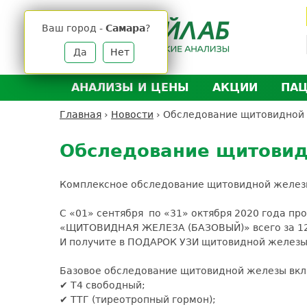
Jump
to
Ваш город -
Самара
?
navigation
Да
Нет
АНАЛИЗЫ И ЦЕНЫ
АКЦИИ
ПА
Анализы и цены
Л
Главная
›
Новости
›
Обследование щитовидной
Вы
Back
Где сдать анализы
Д
здесь
to
Обследование щитови
Выезд на дом
Д
top
Подготовка к анализам
О
Комплексное обследование щитовидной железы
Расшифровка анализов
У
С «01» сентября по «31» октября 20
20 года пр
Н
«ЩИТОВИДНАЯ ЖЕЛЕЗА (БАЗОВЫЙ)» всего за 12
И получите в ПОДАРОК УЗИ щитовидной железы
Базовое обследование щитовидной железы вкл
✔ Т4 свободный;
✔ ТТГ (тиреотропный гормон);