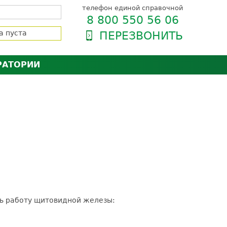
телефон единой справочной
8 800 550 56 06
а пуста
ПЕРЕЗВОНИТЬ
РАТОРИИ
нёра
зии и сертификаты
оль качества
орию
сии
енты
ти пациентов
ь работу щитовидной железы: