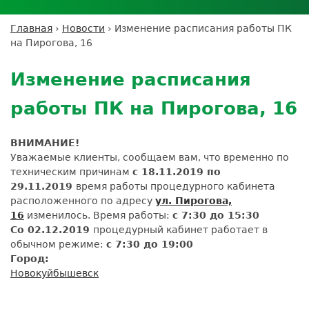
Личный кабинет пациента
Личный кабинет врача
Личный
Где сдать анализы
кабинет
Лицензии и сертификаты
Дисконтная программа
Сотрудничество
Выезд на дом
Главная
›
Новости
›
Изменение расписания работы ПК
партнёра
Вы
Контроль качества
на Пирогова, 16
ДМС
Экскурсия в
Подготовка к анализам
Сотрудничество
здесь
Back
лабораторию
Вакансии
Обратная связь
Расшифровка анализов
to
Экскурсия в
Изменение расписания
Документы
top
Усиление профилактических мер для
лабораторию
безопасности пациентов
работы ПК на Пирогова, 16
Налоговый вычет
ВНИМАНИЕ!
Уважаемые клиенты, сообщаем вам, что временно по
техническим причинам
с 18.11.2019 по
29.11.2019
время работы процедурного кабинета
расположенного по адресу
ул. Пирогова,
16
изменилось. Время работы:
с 7:30 до 15:30
Со 02.12.2019
процедурный кабинет работает в
обычном режиме:
с 7:30 до 19:00
Город:
Новокуйбышевск