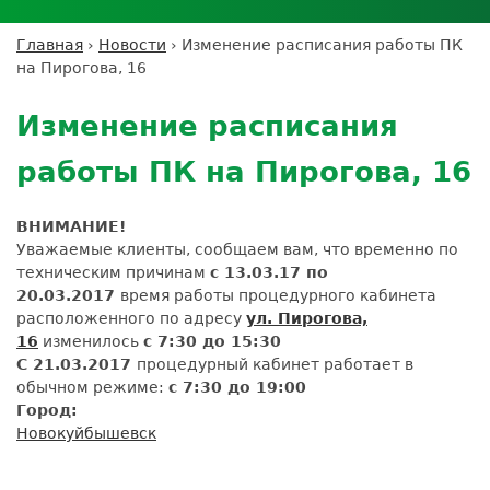
Личный кабинет пациента
Личный кабинет врача
Личный
Где сдать анализы
кабинет
Лицензии и сертификаты
Дисконтная программа
Сотрудничество
Выезд на дом
Главная
›
Новости
›
Изменение расписания работы ПК
партнёра
Вы
Контроль качества
на Пирогова, 16
ДМС
Экскурсия в
Подготовка к анализам
Сотрудничество
здесь
Back
лабораторию
Вакансии
Обратная связь
Расшифровка анализов
to
Экскурсия в
Изменение расписания
Документы
top
Усиление профилактических мер для
лабораторию
безопасности пациентов
работы ПК на Пирогова, 16
Налоговый вычет
ВНИМАНИЕ!
Уважаемые клиенты, сообщаем вам, что временно по
техническим причинам
с 13.03.17 по
20.03.2017
время работы процедурного кабинета
расположенного по адресу
ул. Пирогова,
16
изменилось
с 7:30 до 15:30
С 21.03.2017
процедурный кабинет работает в
обычном режиме:
с 7:30 до 19:00
Город:
Новокуйбышевск