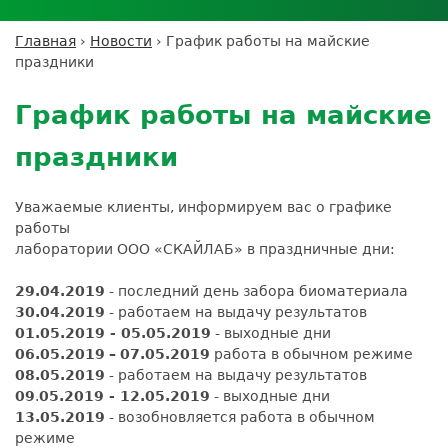
Личный кабинет пациента
Личный кабинет врача
Личный
Где сдать анализы
кабинет
Лицензии и сертификаты
Дисконтная программа
Сотрудничество
Выезд на дом
Главная
›
Новости
›
График работы на майские
партнёра
Вы
Контроль качества
праздники
ДМС
Экскурсия в
Подготовка к анализам
Сотрудничество
здесь
Back
лабораторию
Вакансии
Обратная связь
Расшифровка анализов
to
Экскурсия в
График работы на майские
Документы
top
Усиление профилактических мер для
лабораторию
безопасности пациентов
праздники
Налоговый вычет
Уважаемые клиенты, информируем вас о графике
работы
лаборатории ООО «СКАЙЛАБ» в праздничные дни:
29.04.2019
- последний день забора биоматериала
30.04.2019
- работаем на выдачу результатов
01.05.2019 - 05.05.2019
- выходные дни
06.05.2019
–
07.05.2019
работа в обычном режиме
08.05.2019
- работаем на выдачу результатов
09
.
05.2019 - 12.05.2019
- выходные дни
13.05.2019
- возобновляется работа в обычном
режиме