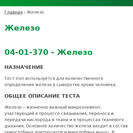
Личный кабинет пациента
Личный кабинет врача
Личный
Где сдать анализы
кабинет
Лицензии и сертификаты
Дисконтная программа
Сотрудничество
Выезд на дом
Главная
›
Железо
партнёра
Вы
Контроль качества
Back
ДМС
Экскурсия в
Подготовка к анализам
Сотрудничество
здесь
to
лабораторию
Железо
Вакансии
Обратная связь
Расшифровка анализов
top
Экскурсия в
Документы
Усиление профилактических мер для
лабораторию
безопасности пациентов
04-01-370 - Железо
Налоговый вычет
НАЗНАЧЕНИЕ
Тест Iron используется для количественного
определения железа в сыворотке крови человека.
ОБЩЕЕ ОПИСАНИЕ ТЕСТА
Железо – жизненно важный микроэлемент,
участвующий в процессе связывания, переноса и
передачи кислорода в ткани и в процессах тканевого
дыхания. Основное количество железа входит в состав
гемоглобина эритроцитов и миоглобина мышц. В