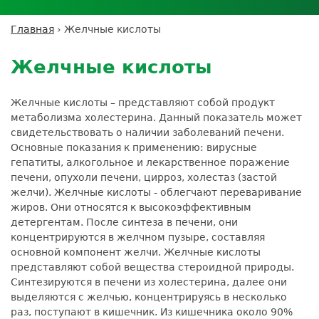
Личный кабинет пациента
Личный кабинет врача
Личный
Где сдать анализы
кабинет
Лицензии и сертификаты
Дисконтная программа
Сотрудничество
Выезд на дом
Главная
›
Желчные кислоты
партнёра
Вы
Контроль качества
Back
ДМС
Экскурсия в
Подготовка к анализам
Сотрудничество
здесь
to
лабораторию
Желчные кислоты
Вакансии
Обратная связь
Расшифровка анализов
top
Экскурсия в
Документы
Усиление профилактических мер для
лабораторию
Желчные кислоты – представляют собой продукт
безопасности пациентов
метаболизма холестерина. Данный показатель может
Налоговый вычет
свидетельствовать о наличии заболеваний печени.
Основные показания к применению: вирусные
гепатиты, алкогольное и лекарственное поражение
печени, опухоли печени, цирроз, холестаз (застой
желчи). Желчные кислоты - облегчают переваривание
жиров. Они относятся к высокоэффективным
детергентам. После синтеза в печени, они
концентрируются в желчном пузыре, составляя
основной компонент желчи. Желчные кислоты
представляют собой вещества стероидной природы.
Синтезируются в печени из холестерина, далее они
выделяются с желчью, концентрируясь в несколько
раз, поступают в кишечник. Из кишечника около 90%