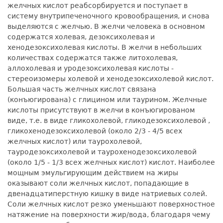
желчных кислот реабсорбируется и поступает в
систему внутрипеченочного кровообращения, и снова
выделяются с желчью. В желчи человека в основном
содержатся холевая, дезоксихолевая и
хенодезоксихолевая кислоты. В желчи в небольших
количествах содержатся также литохолевая,
аллохолевая и уродезоксихолевая кислоты -
стереоизомеры холевой и хенодезоксихолевой кислот.
Большая часть желчных кислот связана
(конъюгирована) с глицином или таурином. Желчные
кислоты присутствуют в желчи в конъюгированом
виде, т.е. в виде гликохолевой, гликодезоксихолевой ,
гликохенодезоксихолевой (около 2/3 - 4/5 всех
желчных кислот) или таурохолевой,
тауродезоксихолевой и таурохенодезоксихолевой
(около 1/5 - 1/3 всех желчных кислот) кислот. Наиболее
мощным эмульгирующим действием на жиры
оказывают соли желчных кислот, попадающие в
двенадцатиперстную кишку в виде натриевых солей.
Соли желчных кислот резко уменьшают поверхностное
натяжение на поверхности жир/вода, благодаря чему