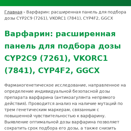
Личный кабинет пациента
Личный кабинет врача
Личный
Где сдать анализы
кабинет
Лицензии и сертификаты
Дисконтная программа
Сотрудничество
Выезд на дом
Главная
›
Варфарин: расширенная панель для подбора
партнёра
Вы
Контроль качества
дозы CYP2C9 (7261), VKORC1 (7841), CYP4F2, GGCX
ДМС
Экскурсия в
Подготовка к анализам
Сотрудничество
здесь
Back
лабораторию
Вакансии
Обратная связь
Расшифровка анализов
to
Экскурсия в
Варфарин: расширенная
Документы
top
Усиление профилактических мер для
лабораторию
безопасности пациентов
панель для подбора дозы
Налоговый вычет
CYP2C9 (7261), VKORC1
(7841), CYP4F2, GGCX
Фармакогенетическое исследование, направленное на
определение индивидуальной безопасной дозы
препарата варфарина (антикоагулянта непрямого
действия). Проводится анализ на наличие мутаций по
трем генетическим маркерам, связанным с
повышенной чувствительностью к варфарину.
Выявление оптимальной дозы варфарина позволяет
сократить срок подбора его дозы, а также снизить