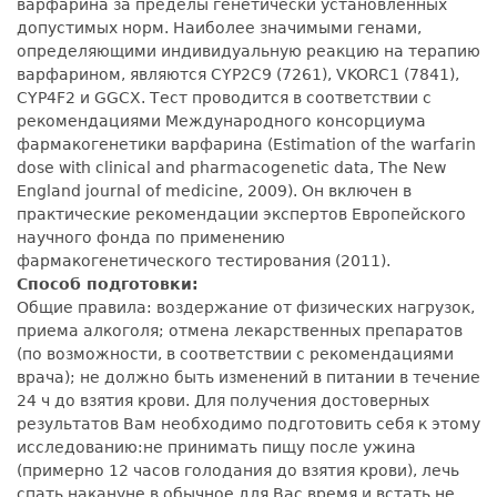
варфарина за пределы генетически установленных
допустимых норм. Наиболее значимыми генами,
определяющими индивидуальную реакцию на терапию
варфарином, являются CYP2C9 (7261), VKORC1 (7841),
CYP4F2 и GGCX. Тест проводится в соответствии с
рекомендациями Международного консорциума
фармакогенетики варфарина (Estimation of the warfarin
dose with clinical and pharmacogenetic data, The New
England journal of medicine, 2009). Он включен в
практические рекомендации экспертов Европейского
научного фонда по применению
фармакогенетического тестирования (2011).
Способ подготовки:
Общие правила: воздержание от физических нагрузок,
приема алкоголя; отмена лекарственных препаратов
(по возможности, в соответствии с рекомендациями
врача); не должно быть изменений в питании в течение
24 ч до взятия крови. Для получения достоверных
результатов Вам необходимо подготовить себя к этому
исследованию:не принимать пищу после ужина
(примерно 12 часов голодания до взятия крови), лечь
спать накануне в обычное для Вас время и встать не