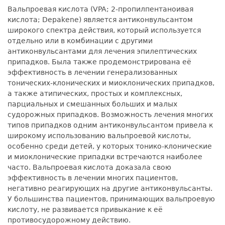
Вальпроевая кислота (VPA; 2-пропилпентаноивая
кислота; Depakene) является антиконвульсантом
широкого спектра действия, который используется
отдельно или в комбинации с другими
антиконвульсантами для лечения эпилептических
припадков. Была также продемонстрирована её
эффективность в лечении генерализованных
тонических-клонических и миоклонических припадков,
а также атипических, простых и комплексных,
парциальных и смешанных больших и малых
судорожных припадков. Возможность лечения многих
типов припадков одним антиконвульсантом привела к
широкому использованию вальпроевой кислоты,
особенно среди детей, у которых тонико-клонические
и миоклонические припадки встречаются наиболее
часто. Вальпроевая кислота доказала свою
эффективность в лечении многих пациентов,
негативно реагирующих на другие антиконвульсанты.
У большинства пациентов, принимающих вальпроевую
кислоту, не развивается привыкание к её
противосудорожному действию.