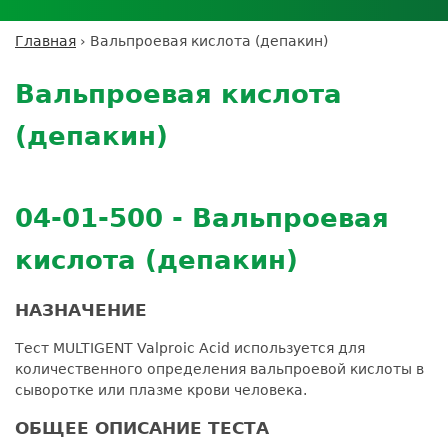
Личный кабинет пациента
Личный кабинет врача
Личный
Где сдать анализы
кабинет
Лицензии и сертификаты
Дисконтная программа
Сотрудничество
Выезд на дом
Главная
›
Вальпроевая кислота (депакин)
партнёра
Вы
Контроль качества
Back
ДМС
Экскурсия в
Подготовка к анализам
Сотрудничество
здесь
to
лабораторию
Вальпроевая кислота
Вакансии
Обратная связь
Расшифровка анализов
top
Экскурсия в
Документы
Усиление профилактических мер для
(депакин)
лабораторию
безопасности пациентов
Налоговый вычет
04-01-500 - Вальпроевая
кислота (депакин)
НАЗНАЧЕНИЕ
Тест MULTIGENT Valproic Acid используется для
количественного определения вальпроевой кислоты в
сыворотке или плазме крови человека.
ОБЩЕЕ ОПИСАНИЕ ТЕСТА