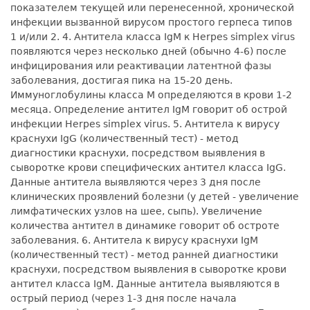
показателем текущей или перенесенной, хронической
инфекции вызванной вирусом простого герпеса типов
1 и/или 2. 4. Антитела класса IgM к Herpes simplex virus
появляются через несколько дней (обычно 4-6) после
инфицирования или реактивации латентной фазы
заболевания, достигая пика на 15-20 день.
Иммуноглобулины класса М определяются в крови 1-2
месяца. Определение антител IgM говорит об острой
инфекции Herpes simplex virus. 5. Антитела к вирусу
краснухи IgG (количественный тест) - метод
диагностики краснухи, посредством выявления в
сыворотке крови специфических антител класса IgG.
Данные антитела выявляются через 3 дня после
клинических проявлений болезни (у детей - увеличение
лимфатических узлов на шее, сыпь). Увеличение
количества антител в динамике говорит об остроте
заболевания. 6. Антитела к вирусу краснухи IgM
(количественный тест) - метод ранней диагностики
краснухи, посредством выявления в сыворотке крови
антител класса IgM. Данные антитела выявляются в
острый период (через 1-3 дня после начала