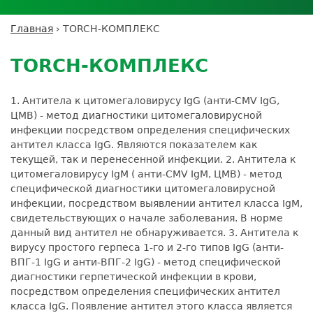
Личный кабинет пациента
Личный кабинет врача
Личный
Где сдать анализы
кабинет
Лицензии и сертификаты
Дисконтная программа
Сотрудничество
Выезд на дом
Главная
›
TORCH-КОМПЛЕКС
партнёра
Вы
Контроль качества
Back
ДМС
Экскурсия в
Подготовка к анализам
Сотрудничество
здесь
to
лабораторию
TORCH-КОМПЛЕКС
Вакансии
Обратная связь
Расшифровка анализов
top
Экскурсия в
Документы
Усиление профилактических мер для
лабораторию
1. Антитела к цитомегаловирусу IgG (анти-CMV IgG,
безопасности пациентов
ЦМВ) - метод диагностики цитомегаловирусной
Налоговый вычет
инфекции посредством определения специфических
антител класса IgG. Являются показателем как
текущей, так и перенесенной инфекции. 2. Антитела к
цитомегаловирусу IgM ( анти-CMV IgM, ЦМВ) - метод
специфической диагностики цитомегаловирусной
инфекции, посредством выявлении антител класса IgM,
свидетельствующих о начале заболевания. В норме
данный вид антител не обнаруживается. 3. Антитела к
вирусу простого герпеса 1-го и 2-го типов IgG (анти-
ВПГ-1 IgG и анти-ВПГ-2 IgG) - метод специфической
диагностики герпетической инфекции в крови,
посредством определения специфических антител
класса IgG. Появление антител этого класса является