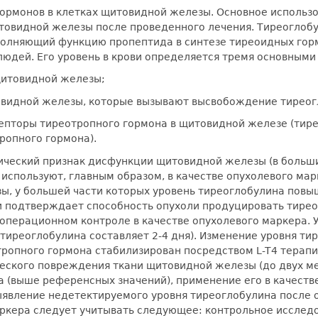
ормонов в клетках щитовидной железы. Основное использо
видной железы после проведенного лечения. Тиреоглобули
олняющий функцию пропептида в синтезе тиреоидных гор
людей. Его уровень в крови определяется тремя основными
щитовидной железы;
овидной железы, которые вызывают высвобождение тиреогл
епторы тиреотропного гормона в щитовидной железе (тир
ропного гормона).
ческий признак дисфункции щитовидной железы (в больши
 используют, главным образом, в качестве опухолевого ма
, у большей части которых уровень тиреоглобулина пов
и подтверждает способность опухоли продуцировать тирео
еоперационном контроле в качестве опухолевого маркера.
тиреоглобулина составляет 2-4 дня). Изменение уровня ти
тропного гормона стабилизирован посредством L-T4 терапи
ческого повреждения ткани щитовидной железы (до двух ме
 (выше референсных значений), применение его в качеств
выявление недетектируемого уровня тиреоглобулина посл
ркера следует учитывать следующее: контрольное исслед