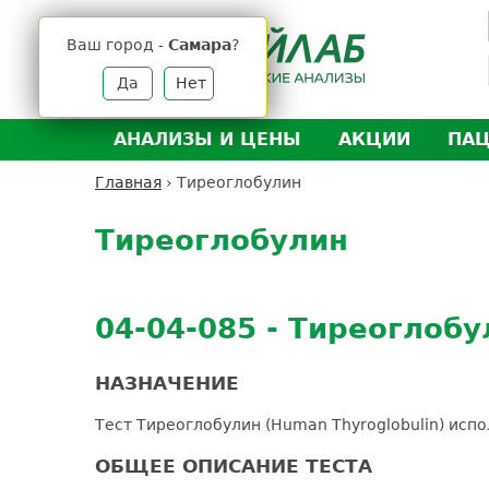
Jump
to
Ваш город -
Самара
?
navigation
Да
Нет
АНАЛИЗЫ И ЦЕНЫ
АКЦИИ
ПА
Анализы и цены
Л
Главная
›
Тиреоглобулин
Вы
Back
Где сдать анализы
Д
здесь
to
Тиреоглобулин
Выезд на дом
Д
top
Подготовка к анализам
О
Расшифровка анализов
У
04-04-085 - Тиреоглобу
Н
НАЗНАЧЕНИЕ
Тест Тиреоглобулин (Human Thyroglobulin) исп
ОБЩЕЕ ОПИСАНИЕ ТЕСТА