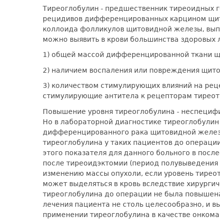
Тиреоглобулин - предшественник тиреоидных г
рецидивов дифференцированных карцином щито
коллоида фолликулов щитовидной железы, вып
можно выявить в крови большинства здоровых 
1) общей массой дифференцированной ткани 
2) наличием воспаления или повреждения щит
3) количеством стимулирующих влияний на рец
стимулирующие антитела к рецепторам тиреот
Повышение уровня тиреоглобулина - неспецифи
Но в лабораторной диагностике тиреоглобулин
дифференцированного рака щитовидной железы
тиреоглобулина у таких пациентов до операци
этого показателя для данного больного в посл
после тиреоидэктомии (период полувыведения 
изменению массы опухоли, если уровень тирео
может выделяться в кровь вследствие хирурги
тиреоглобулина до операции не была повышена
лечения пациента не столь целесообразно, и 
применении тиреоглобулина в качестве онкома