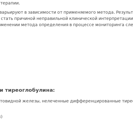
 терапии.
 варьируют в зависимости от применяемого метода. Резуль
 стать причиной неправильной клинической интерпретаци
 изменении метода определения в процессе мониторинга сл
 тиреоглобулина:
товидной железы, нелеченные дифференцированные тире
)