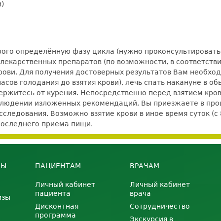
)
рого определённую фазу цикла (нужно проконсультировать
 лекарственных препаратов (по возможности, в соответств
 крови. Для получения достоверных результатов Вам необхо
сов голодания до взятия крови), лечь спать накануне в обы
держитесь от курения. Непосредственно перед взятием кров
блюдении изложенных рекомендаций, Вы приезжаете в проц
следования. Возможно взятие крови в иное время суток (с 
последнего приема пищи.
НЫ
ПАЦИЕНТАМ
ВРАЧАМ
Личный кабинет
Личный кабинет
пациента
врача
изы
Дисконтная
Сотрудничество
программа
Экскурсия в