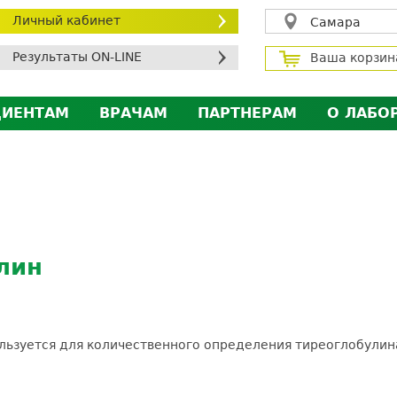
Личный кабинет
Самара
Результаты ON-LINE
Ваша корзин
ЦИЕНТАМ
ВРАЧАМ
ПАРТНЕРАМ
О ЛАБО
ичный кабинет пациента
Личный кабинет врача
Личный кабинет парт
Лицен
исконтная программа
Сотрудничество
Сотрудничество
Контр
МС
Экскурсия в лабораторию
Экскурсия в лаборат
Вакан
братная связь
Докум
силение профилактических мер для безопаснос
лин
алоговый вычет
ользуется для количественного определения тиреоглобулина