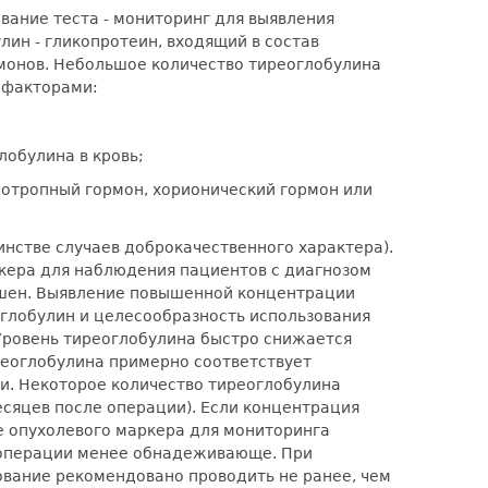
вание теста - мониторинг для выявления
н - гликопротеин, входящий в состав
монов. Небольшое количество тиреоглобулина
 факторами:
обулина в кровь;
еотропный гормон, хорионический гормон или
нстве случаев доброкачественного характера).
ркера для наблюдения пациентов с диагнозом
ышен. Выявление повышенной концентрации
глобулин и целесообразность использования
 Уровень тиреоглобулина быстро снижается
реоглобулина примерно соответствует
и. Некоторое количество тиреоглобулина
сяцев после операции). Если концентрация
е опухолевого маркера для мониторинга
е операции менее обнадеживающе. При
ование рекомендовано проводить не ранее, чем