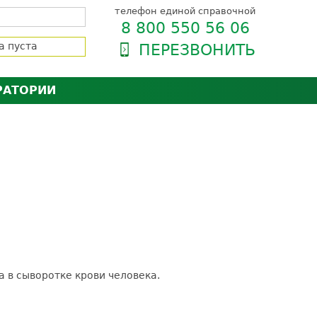
телефон единой справочной
8 800 550 56 06
а пуста
ПЕРЕЗВОНИТЬ
РАТОРИИ
нёра
зии и сертификаты
оль качества
орию
сии
енты
ти пациентов
 в сыворотке крови человека.