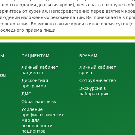
сов голодания до взятия крови), лечь спать накануне в обы
держитесь от курения. Непосредственно перед взятием кров
блюдении изложенных рекомендаций, Вы приезжаете в проц
следования. Возможно взятие крови в иное время суток (с 
последнего приема пищи.
НЫ
ПАЦИЕНТАМ
ВРАЧАМ
Личный кабинет
Личный кабинет
пациента
врача
изы
Дисконтная
Сотрудничество
программа
Экскурсия в
ДМС
лабораторию
Обратная связь
Усиление
профилактических
мер для
безопасности
пациентов