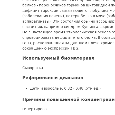
белков - переносчиков гормонов щитовидной ж
дефицит тироксин-связывающего глобулина мож
(заболевания печени), потери белка в моче (за
аспарагиназы). Эти состояния обычно ассоции
состояния, например синдром Кушинга, акромег
Но в настоящее время этиологическая основа 
спровоцировать дефицит этого белка. В больш
гена, расположенная на длинном плече хромос
сокращению экспрессии TBG.
Используемый биоматериал
Сыворотка
Референсный диапазон
Дети и взрослые: 0,32 - 0,48 (отн.ед.)
Причины повышенной концентраци
гипертиреоз