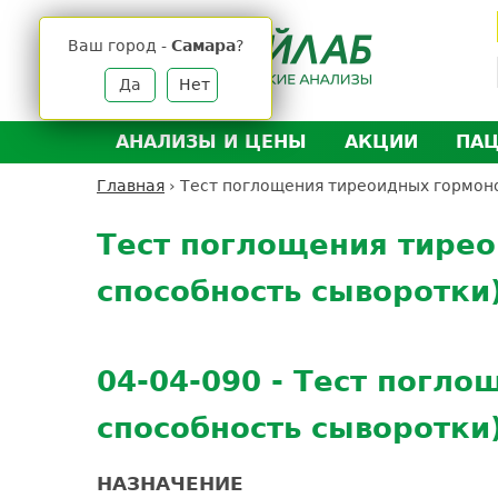
Jump
to
Ваш город -
Самара
?
navigation
Да
Нет
АНАЛИЗЫ И ЦЕНЫ
АКЦИИ
ПА
Анализы и цены
Л
Главная
›
Тест поглощения тиреоидныx гормоно
Вы
Back
Где сдать анализы
Д
здесь
to
Тест поглощения тире
Выезд на дом
Д
top
способность сыворотки
Подготовка к анализам
О
Расшифровка анализов
У
Н
04-04-090 - Тест погл
способность сыворотки
НАЗНАЧЕНИЕ