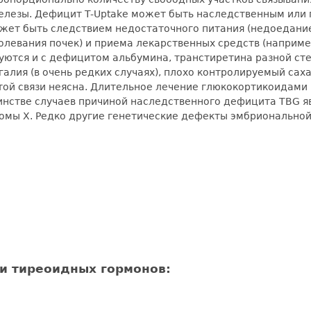
елезы. Дефицит T-Uptake может быть наследственным или
ет быть следствием недостаточного питания (недоедание,
болевания почек) и приема лекарственных средств (наприме
руются и с дефицитом альбумина, транстиретина разной с
алия (в очень редких случаях), плохо контролируемый сах
этой связи неясна. Длительное лечение глюкокортикоидам
инстве случаев причиной наследственного дефицита TBG я
омы X. Редко другие генетические дефекты эмбриональной
и тиреоидных гормонов: