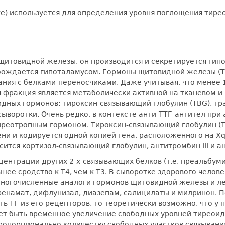
ke) используется для определения уровня поглощения тире
щитовидной железы, он производится и секретируется гипо
ждается гипоталамусом. Гормоны щитовидной железы (ТГ) -
ания с белками-переносчиками. Даже учитывая, что менее 
 фракция является метаболически активной на тканевом и 
дных гормонов: тироксин-связывающий глобулин (TBG), тра
сыворотки. Очень редко, в контексте анти-ТТГ-антител пр
иреотропным гормоном. Тироксин-связывающий глобулин (T
ени и кодируется одной копией гена, расположенного на X
сится кортизол-связывающий глобулин, антитромбин III и а
ентрации других 2-х-связывающих белков (т.е. преальбум
ьшее сродство к T4, чем к T3. В сыворотке здорового чело
 многочисленные аналоги гормонов щитовидной железы и ле
намат, дифлунизал, диазепам, салицилаты и милринон. П
ть ТГ из его рецепторов, то теоретически возможно, что 
ет быть временное увеличение свободных уровней тиреоид
пропорционально количеству свободных участков связыван