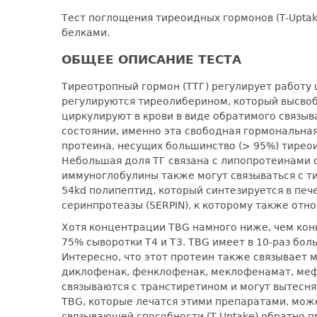
Тест поглощения тиреоидныx гормонов (T-Upta
белками.
ОБЩЕЕ ОПИСАНИЕ ТЕСТА
Тиреотропный гормон (ТТГ) регулирует работу 
регулируются тиреолиберином, который высвобо
циркулируют в крови в виде обратимого связыв
состоянии, именно эта свободная гормональная
протеина, несущих большинство (> 95%) тиреои
Небольшая доля ТГ связана с липопротеинами 
иммуноглобулины также могут связываться с т
54kd полипептид, который синтезируется в печ
серинпротеазы (SERPIN), к которому также отно
Хотя концентрации TBG намного ниже, чем конц
75% сыворотки Т4 и Т3. TBG имеет в 10-раз бол
Интересно, что этот протеин также связывает
диклофенак, фенклофенак, меклофенамат, мефе
связываются с транстиретином и могут вытесня
TBG, которые лечатся этими препаратами, мож
связывающей способности (T-Uptake) обратно 