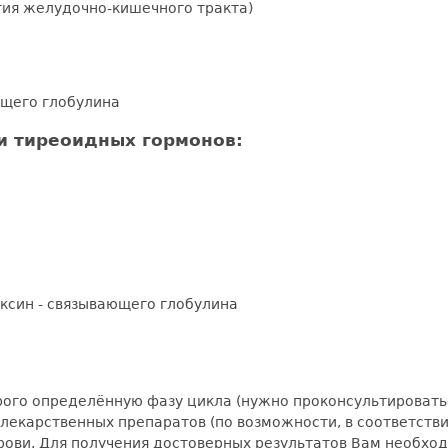
гия желудочно-кишечного тракта)
ющего глобулина
 тиреоидных гормонов:
ксин - связывающего глобулина
рого определённую фазу цикла (нужно проконсультировать
 лекарственных препаратов (по возможности, в соответств
 крови. Для получения достоверных результатов Вам необхо