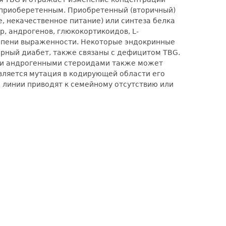
 приоберетенным. Приобретенный (вторичный)
 некачественное питание) или синтеза белка
р, андрогенов, глюкокортикоидов, L-
тепени выраженности. Некоторые эндокринные
арный диабет, также связаны с дефицитом TBG.
и и андрогенными стероидами также может
вляется мутация в кодирующей области его
 линии приводят к семейному отсутствию или