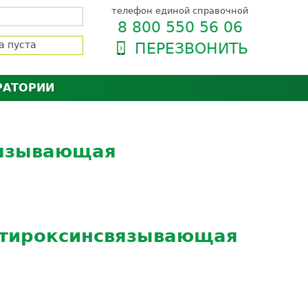
телефон единой справочной
8 800 550 56 06
а пуста
ПЕРЕЗВОНИТЬ
РАТОРИИ
нёра
зии и сертификаты
оль качества
вязывающая
орию
сии
енты
ти пациентов
 (тироксинсвязывающая