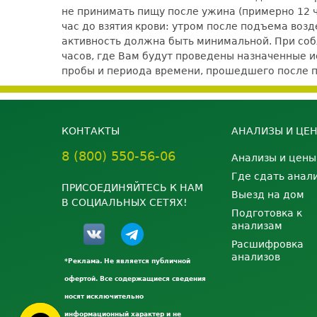
не принимать пищу после ужина (примерно 12 ча
час до взятия крови: утром после подъема воз
активность должна быть минимальной. При со
часов, где Вам будут проведены назначенные ис
пробы и периода времени, прошедшего после 
КОНТАКТЫ
АНАЛИЗЫ И ЦЕ
8 (800) 550-56-06
Анализы и цены
Где сдать анал
ПРИСОЕДИНЯЙТЕСЬ К НАМ
Выезд на дом
В СОЦИАЛЬНЫХ СЕТЯХ!
Подготовка к
анализам
Расшифровка
анализов
*Реклама. Не является публичной
офертой. Все содержащиеся сведения
носят исключительно
информационный характер и не