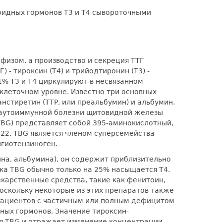
оидных гормонов Т3 и Т4 сывороточными
физом, а производство и секреция ТТГ
 тироксин (Т4) и трийодтиронин (Т3) -
1% T3 и T4 циркулируют в несвязанном
клеточном уровне. Известно три основных
нстиретин (ТТР, или преальбумин) и альбумин.
и аутоиммунной болезни щитовидной железы
BG) представляет собой 395-аминокислотный,
q22. TBG является членом суперсемейства
нгиотензиноген.
ина, альбумина), он содержит приблизительно
века TBG обычно только на 25% насыщается Т4.
карственные средства, такие как фенитоин,
оскольку некоторые из этих препаратов также
у пациентов с частичным или полным дефицитом
ных гормонов. Значение тироксин-
ия TBG и отражает изменение концентрации