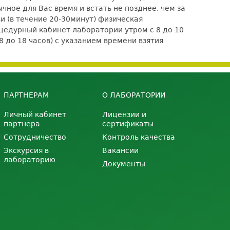
чное для Вас время и встать не позднее, чем за
и (в течение 20-30минут) физическая
едурный кабинет лаборатории утром с 8 до 10
8 до 18 часов) с указанием времени взятия
ПАРТНЕРАМ
О ЛАБОРАТОРИИ
Личный кабинет
Лицензии и
партнёра
сертификаты
Сотрудничество
Контроль качества
Экскурсия в
Вакансии
лабораторию
Документы