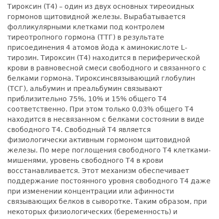
Тироксин (Т4) – один из двух основных тиреоидных
гормонов щитовидной железы. Вырабатывается
фолликулярными клетками под контролем
тиреотропного гормона (ТТГ) в результате
присоединения 4 атомов йода к аминокислоте L-
тирозин. Тироксин (Т4) находится в периферической
крови в равновесной смеси свободного и связанного с
белками гормона. Тироксинсвязывающий глобулин
(ТСГ), альбумин и преальбумин связывают
приблизительно 75%, 10% и 15% общего Т4
соответственно. При этом только 0,03% общего Т4
находится в несвязанном с белками состоянии в виде
свободного Т4. Свободный Т4 является
физиологически активным гормоном щитовидной
железы. По мере поглощения свободного Т4 клетками-
мишенями, уровень свободного Т4 в крови
восстанавливается. Этот механизм обеспечивает
поддержание постоянного уровня свободного Т4 даже
при изменении концентрации или афинности
связывающих белков в сыворотке. Таким образом, при
некоторых физиологических (беременность) и