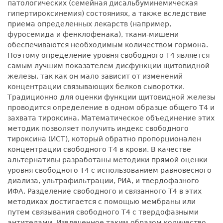
патологических (семейная дисальбуминемическая
гипертироксинемия) состояниях, а также вследствие
приема определенных лекарств (например,
фуросемида и фенклофенака), ткани-мишени
обеспечиваются необходимым количеством гормона.
Поэтому определение уровня свободного Т4 является
самым лучшим показателем дисфункции щитовидной
железы, так как он мало зависит от изменений
концентрации связывающих белков сыворотки.
Традиционно для оценки функции щитовидной железы
проводится определение в одном образце общего Т4 и
захвата тироксина. Математическое объединение этих
методик позволяет получить индекс свободного
тироксина (ИСТ), который обратно пропорционален
концентрации свободного Т4 в крови. В качестве
альтернативы разработаны методики прямой оценки
уровня свободного Т4 с использованием равновесного
диализа, ультрафильтрации, РИА, и твердофазного
ИФА. Разделение свободного и связанного Т4 в этих
методиках достигается с помощью мембраны или
путем связывания свободного Т4 с твердофазными
антителами. Извлеченное таким образом количество