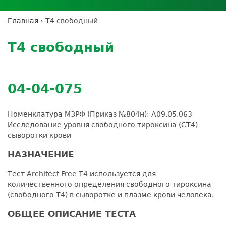
Личный кабинет пациента
Личный кабинет врача
Личный
Где сдать анализы
кабинет
Лицензии и сертификаты
Дисконтная программа
Сотрудничество
Выезд на дом
Главная
›
Т4 свободный
партнёра
Вы
Контроль качества
Back
ДМС
Экскурсия в
Подготовка к анализам
Сотрудничество
здесь
to
лабораторию
Т4 свободный
Вакансии
Обратная связь
Расшифровка анализов
top
Экскурсия в
Документы
Усиление профилактических мер для
лабораторию
безопасности пациентов
04-04-075
Налоговый вычет
Номенклатура МЗРФ (Приказ №804н): A09.05.063
Исследование уровня свободного тироксина (СТ4)
сыворотки крови
НАЗНАЧЕНИЕ
Тест Architect Free T4 используется для
количественного определения свободного тироксина
(свободного Т4) в сыворотке и плазме крови человека.
ОБЩЕЕ ОПИСАНИЕ ТЕСТА