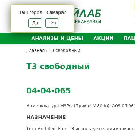
Jump
to
Ваш город -
Самара
?
navigation
Да
Нет
АНАЛИЗЫ И ЦЕНЫ
АКЦИИ
ПА
Анализы и цены
Л
Главная
›
Т3 свободный
Вы
Back
Где сдать анализы
Д
здесь
to
Т3 свободный
Выезд на дом
Д
top
Подготовка к анализам
О
Расшифровка анализов
У
04-04-065
Н
Номенклатура МЗРФ (Приказ №804н): A09.05.061
НАЗНАЧЕНИЕ
Тест Architect Free T3 используется для колич