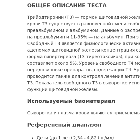
ОБЩЕЕ ОПИСАНИЕ ТЕСТА
Трийодтиронин (Т3) — гормон щитовидной желез
крови Т3 существует в равновесной смеси своб
преальбумином и альбумином. Данные о распре
на преальбумин и 11-35% — на альбумин. При эт
Свободный Т3 является физиологически активн
аденомах щитовидной железы концентрация своб
форма гипертиреоза (Т3-тиреотоксикоз), при к
составляет около 5%. Уровень свободного Т4 м
передозировке препаратов, содержащих Т4. Уро
проводится также для контроля лечения антит
Т3. Показатель свободного Т3 в сыворотке испо
функции щитовидной железы.
Используемый биоматериал
Сыворотка и плазма крови являются приемлем
Референсный диапазон
Дети (до 1 лет) 2,34 - 4,82 (пг/мл)