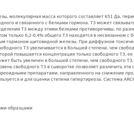
ы, молекулярная масса которого составляет 651 Да, перио
одного и связанного с белками гормона. Т3 может связыва
делении Т3 между этими белками противоречивы, по разн
ом только 0,2-0,4% общего Т3 находится в несвязанном с б
ым гормоном щитовидной железы. При диффузном токсическ
одного Т3 увеличивается в большей степени, чем свободн
оторой повышается концентрация только свободного Т3, ее
ожет быть увеличен в большей степени, чем свободного Т3,
вень свободного Т3 в сыворотке позволяет различить эти 
иреоидными препаратами, направленного на снижение про
льзуется и для оценки степени гипертиреоза. Система ARC
ыми образцами