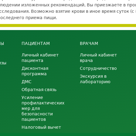
блюдении изложенных рекомендаций, Вы приезжаете в проц
следования. Возможно взятие крови в иное время суток (с 
последнего приема пищи.
НЫ
ПАЦИЕНТАМ
ВРАЧАМ
Личный кабинет
Личный кабинет
пациента
врача
изы
Дисконтная
Сотрудничество
программа
Экскурсия в
ДМС
лабораторию
Обратная связь
Усиление
профилактических
мер для
безопасности
пациентов
Налоговый вычет