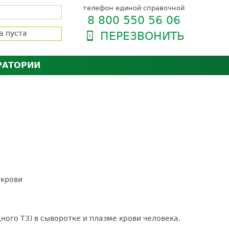
телефон единой справочной
8 800 550 56 06
а пуста
ПЕРЕЗВОНИТЬ
РАТОРИИ
нёра
зии и сертификаты
оль качества
орию
сии
енты
ти пациентов
 крови
ного Т3) в сыворотке и плазме крови человека.