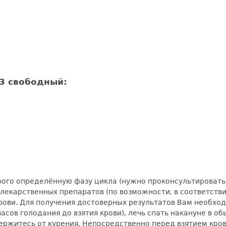
3 свободный:
рого определённую фазу цикла (нужно проконсультировать
 лекарственных препаратов (по возможности, в соответств
 крови. Для получения достоверных результатов Вам необхо
сов голодания до взятия крови), лечь спать накануне в обы
держитесь от курения. Непосредственно перед взятием кров