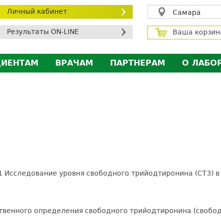
Личный кабинет
Самара
Результаты ON-LINE
Ваша корзин
ЦИЕНТАМ
ВРАЧАМ
ПАРТНЕРАМ
О ЛАБО
ичный кабинет пациента
Личный кабинет врача
Личный кабинет парт
Лицен
исконтная программа
Сотрудничество
Сотрудничество
Контр
МС
Экскурсия в лабораторию
Экскурсия в лаборат
Вакан
братная связь
Докум
силение профилактических мер для безопаснос
алоговый вычет
 Исследование уровня свободного трийодтиронина (СТ3) в
ественного определения свободного трийодтиронина (свобод