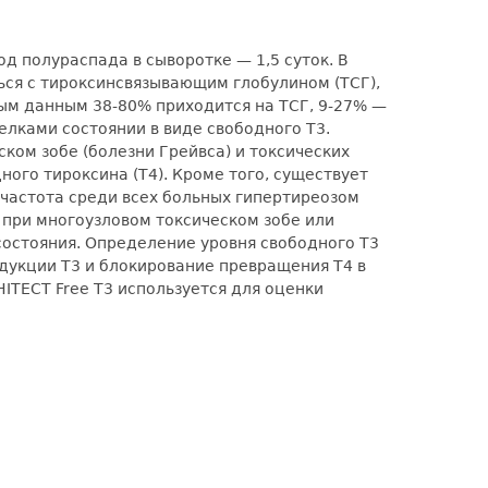
д полураспада в сыворотке — 1,5 суток. В
ться с тироксинсвязывающим глобулином (ТСГ),
ым данным 38-80% приходится на ТСГ, 9-27% —
елками состоянии в виде свободного Т3.
ом зобе (болезни Грейвса) и токсических
ого тироксина (Т4). Кроме того, существует
 частота среди всех больных гипертиреозом
 при многоузловом токсическом зобе или
состояния. Определение уровня свободного Т3
дукции Т3 и блокирование превращения Т4 в
HITECT Free T3 используется для оценки