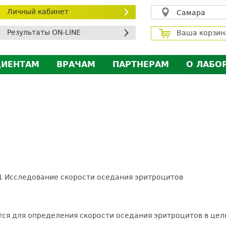
Личный кабинет
Самара
Результаты ON-LINE
Ваша корзин
ЦИЕНТАМ
ВРАЧАМ
ПАРТНЕРАМ
О ЛАБО
ичный кабинет пациента
Личный кабинет врача
Личный кабинет парт
Лицен
исконтная программа
Сотрудничество
Сотрудничество
Контр
МС
Экскурсия в лабораторию
Экскурсия в лаборат
Вакан
братная связь
Докум
силение профилактических мер для безопаснос
алоговый вычет
1 Исследование скорости оседания эритроцитов
ется для определения скорости оседания эритроцитов в цел