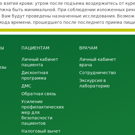
 до взятия крови: утром после подъема воздержитесь от кур
должна быть минимальной. При соблюдении изложенных ре
е Вам будут проведены назначенные исследования. Возможно
ериода времени, прошедшего после последнего приема пищи
НЫ
ПАЦИЕНТАМ
ВРАЧАМ
Личный кабинет
Личный кабинет
пациента
врача
изы
Дисконтная
Сотрудничество
программа
Экскурсия в
ДМС
лабораторию
Обратная связь
Усиление
профилактических
мер для
безопасности
пациентов
Налоговый вычет