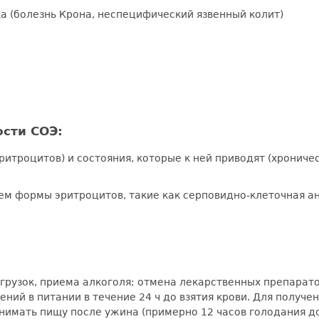
 (болезнь Крона, неспецифический язвенный колит)
сти СОЭ:
итроцитов) и состояния, которые к ней приводят (хрониче
м формы эритроцитов, такие как серповидно-клеточная а
рузок, приема алкоголя; отмена лекарственных препаратов
ний в питании в течение 24 ч до взятия крови. Для получ
нимать пищу после ужина (примерно 12 часов голодания до 