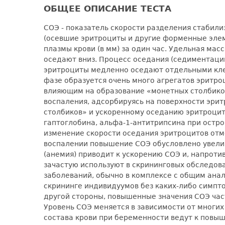
ОБЩЕЕ ОПИСАНИЕ ТЕСТА
СОЭ - показатель скорости разделения стабили
(осевшие эритроциты и другие форменные элем
плазмы крови (в мм) за один час. Удельная ма
оседают вниз. Процесс оседания (седиментации
эритроциты медленно оседают отдельными клет
фазе образуется очень много агрегатов эритро
влияющим на образование «монетных столбиков
воспаления, адсорбируясь на поверхности эрит
столбиков» и ускоренному оседанию эритроцит
гаптоглобина, альфа-1-антитрипсина при остр
изменение скорости оседания эритроцитов отм
воспалении повышение СОЭ обусловлено увели
(анемия) приводит к ускорению СОЭ и, напрот
зачастую используют в скрининговых обследов
заболеваний, обычно в комплексе с общим ана
скрининге индивидуумов без каких-либо симпто
другой стороны, повышенные значения СОЭ час
Уровень СОЭ меняется в зависимости от многи
состава крови при беременности ведут к повы