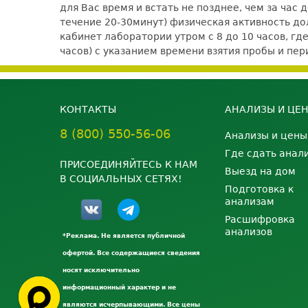
для Вас время и встать не позднее, чем за час
течение 20-30минут) физическая активность 
кабинет лаборатории утром с 8 до 10 часов, гд
часов) с указанием времени взятия пробы и п
КОНТАКТЫ
АНАЛИЗЫ И ЦЕ
8 (800) 550-56-06
Анализы и цены
Где сдать анал
ПРИСОЕДИНЯЙТЕСЬ К НАМ
Выезд на дом
В СОЦИАЛЬНЫХ СЕТЯХ!
Подготовка к
анализам
Расшифровка
анализов
*Реклама. Не является публичной
офертой. Все содержащиеся сведения
носят исключительно
информационный характер и не
являются исчерпывающими. Все цены