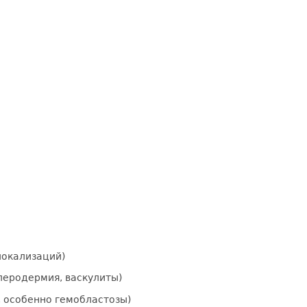
локализаций)
леродермия, васкулиты)
, особенно гемобластозы)