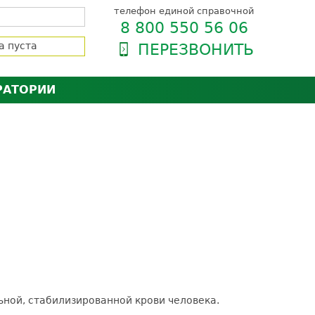
телефон единой справочной
8 800 550 56 06
а пуста
ПЕРЕЗВОНИТЬ
РАТОРИИ
нёра
зии и сертификаты
оль качества
орию
сии
енты
ти пациентов
ьной, стабилизированной крови человека.