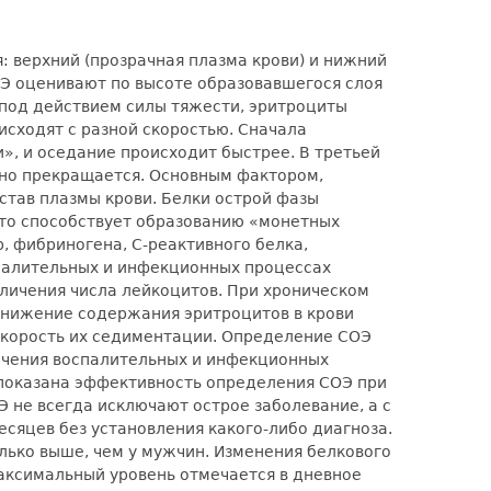
: верхний (прозрачная плазма крови) и нижний
Э оценивают по высоте образовавшегося слоя
у под действием силы тяжести, эритроциты
исходят с разной скоростью. Сначала
», и оседание происходит быстрее. В третьей
енно прекращается. Основным фактором,
став плазмы крови. Белки острой фазы
 что способствует образованию «монетных
 фибриногена, С-реактивного белка,
спалительных и инфекционных процессах
личения числа лейкоцитов. При хроническом
нижение содержания эритроцитов в крови
 скорость их седиментации. Определение СОЭ
лечения воспалительных и инфекционных
 показана эффективность определения СОЭ при
 не всегда исключают острое заболевание, а с
сяцев без установления какого-либо диагноза.
лько выше, чем у мужчин. Изменения белкового
аксимальный уровень отмечается в дневное