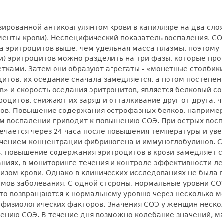
зированной антикоагулянтом крови в капилляре на два слоя
енты крови). Неспецифический показатель воспаления. СО
сса эритроцитов выше, чем удельная масса плазмы, поэтом
) эритроцитов можно разделить на три фазы, которые про
ками. Затем они образуют агрегаты - «монетные столбики
цитов, их оседание сначала замедляется, а потом постеп
» и скорость оседания эритроцитов, является белковый со
роцитов, снижают их заряд и отталкивание друг от друга,
ов. Повышение содержания острофазных белков, например,
ом воспалении приводит к повышению СОЭ. При острых во
ечается через 24 часа после повышения температуры и уве
чением концентрации фибриногена и иммуноглобулинов. С
ив, повышение содержания эритроцитов в крови замедляет
аниях, в мониторинге течения и контроле эффективности 
лизом крови. Однако в клинических исследованиях не была
мов заболевания. С одной стороны, нормальные уровни СОЭ
то возвращаются к нормальному уровню через несколько ме
х физиологических факторов. Значения СОЭ у женщин неско
шению СОЭ. В течение дня возможно колебание значений, м