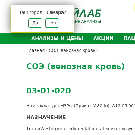
Jump
to
Ваш город -
Самара
?
navigation
Да
Нет
АНАЛИЗЫ И ЦЕНЫ
АКЦИИ
ПА
Анализы и цены
Л
Главная
›
СОЭ (венозная кровь)
Вы
Back
Где сдать анализы
Д
здесь
to
СОЭ (венозная кровь)
Выезд на дом
Д
top
Подготовка к анализам
О
Расшифровка анализов
У
03-01-020
Н
Номенклатура МЗРФ (Приказ №804н): A12.05.00
НАЗНАЧЕНИЕ
Тест «Westergren sedimentation rate» использу