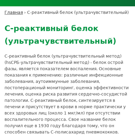
Личный кабинет пациента
Личный кабинет врача
Личный
Где сдать анализы
кабинет
Лицензии и сертификаты
Дисконтная программа
Сотрудничество
Выезд на дом
Главная
›
С-реактивный белок (ультрачувствительный)
партнёра
Вы
Контроль качества
Back
ДМС
Экскурсия в
Подготовка к анализам
Сотрудничество
здесь
to
лабораторию
С-реактивный белок
Вакансии
Обратная связь
Расшифровка анализов
top
Экскурсия в
Документы
Усиление профилактических мер для
(ультрачувствительный)
лабораторию
безопасности пациентов
Налоговый вычет
С-реактивный белок (ультрачувствительный метод)
(hsСРБ-ультрачувствительный метод) - белок острой
фазы, является показателем воспаления. Основные
показания к применению: различные инфекционные
заболевания, аутоиммунные заболевания,
постоперационый мониторинг, оценка эффективности
лечения, оценка риска развития сердечно-сосудистой
патологии. С-реактивный белок, синтезируется в
печени и присутствует в крови в норме практически у
всех здоровых лиц (около 1 мкг/мл) при отсутствии
воспалительного процесса. Свое название белок
получил еще в 1930 году благодаря тому, что он
способен связывать С-полисахарид пневмококков.