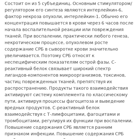
Состоит он из 5 субъединиц. Основным стимулятором/
регулятором его синтеза являются интерлейкин-6,
фактор некроза опухоли, интерлейкин-1. Обычно его
концентрация повышается в крови через 6 часов после
начала воспалительной реакции или повреждения
тканей. При воспалении, практически любого генеза,
некротическом процессе, опухолевом росте
содержание СРБ в сыворотке крови значительно
увеличивается. Поэтому СРБ относят к
неспецифическим показателям острой фазы. С-
реактивный белок связывает широкий спектр
лигандов-компонентов микроорганизмов, токсинов,
частиц поврежденных тканей, препятствуя их
распространению. Продукты такого взаимодействия
активируют систему комплемента по классическому
пути, активируя процессы фагоцитоза и выведение
вредных продуктов. С-реактивный белок
взаимодействуя с Т-лимфоцитами, фагоцитами и
тромбоцитами, регулируя их функции при воспалении.
Повышение содержания СРБ является ранним
признаком инфекции. Повышение содержания СРБ