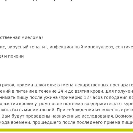
ественная миелома)
ис, вирусный гепатит, инфекционный мононуклеоз, септич
) и печени
рузок, приема алкоголя; отмена лекарственных препаратов
ний в питании в течение 24 ч до взятия крови. Для получ
нимать пищу после ужина (примерно 12 часов голодания до 
 до взятия крови: утром после подъема воздержитесь от кур
должна быть минимальной. При соблюдении изложенных ре
е Вам будут проведены назначенные исследования. Возможно
ериода времени, прошедшего после последнего приема пищи