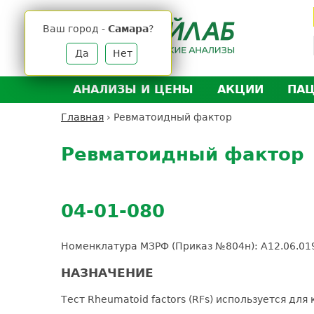
Jump
to
Ваш город -
Самара
?
navigation
Да
Нет
АНАЛИЗЫ И ЦЕНЫ
АКЦИИ
ПА
Анализы и цены
Л
Главная
›
Ревматоидный фактор
Вы
Back
Где сдать анализы
Д
здесь
to
Ревматоидный фактор
Выезд на дом
Д
top
Подготовка к анализам
О
Расшифровка анализов
У
04-01-080
Н
Номенклатура МЗРФ (Приказ №804н): A12.06.0
НАЗНАЧЕНИЕ
Тест Rheumatoid factors (RFs) используется дл