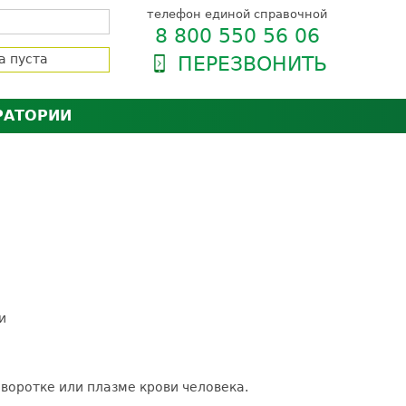
телефон единой справочной
8 800 550 56 06
а пуста
ПЕРЕЗВОНИТЬ
РАТОРИИ
нёра
зии и сертификаты
оль качества
орию
сии
енты
ти пациентов
и
ыворотке или плазме крови человека.