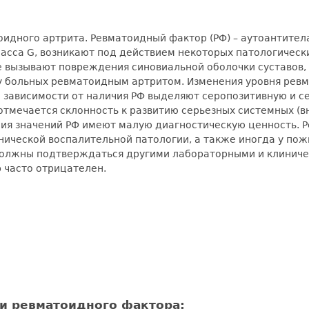
оидного артрита. Ревматоидный фактор (РФ) – аутоантитела
сса G, возникают под действием некоторых патологическ
 вызывают повреждения синовиальной оболочки суставов, 
у больных ревматоидным артритом. Изменения уровня ревм
В зависимости от наличия РФ выделяют серопозитивную и с
тмечается склонность к развитию серьезных системных (в
ия значений РФ имеют малую диагностическую ценность. 
нической воспалительной патологии, а также иногда у пож
должны подтверждаться другими лабораторными и клиниче
часто отрицателен.
и ревматоидного фактора: