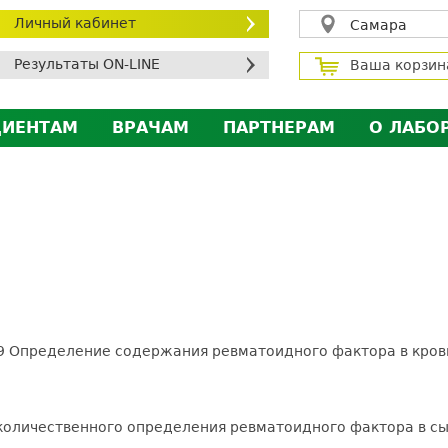
Личный кабинет
Самара
Результаты ON-LINE
Ваша корзин
ЦИЕНТАМ
ВРАЧАМ
ПАРТНЕРАМ
О ЛАБО
ичный кабинет пациента
Личный кабинет врача
Личный кабинет парт
Лицен
исконтная программа
Сотрудничество
Сотрудничество
Контр
МС
Экскурсия в лабораторию
Экскурсия в лаборат
Вакан
братная связь
Докум
силение профилактических мер для безопаснос
алоговый вычет
19 Определение содержания ревматоидного фактора в кров
я количественного определения ревматоидного фактора в с