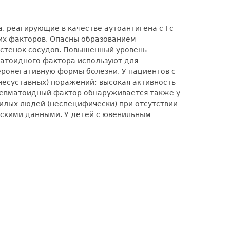
, реагирующие в качестве аутоантигена с Fc-
их факторов. Опасны образованием
стенок сосудов. Повышенный уровень
атоидного фактора используют для
еронегативную формы болезни. У пациентов с
несуставных) поражений; высокая активность
Ревматоидный фактор обнаруживается также у
илых людей (неспецифически) при отсутствии
скими данными. У детей с ювенильным