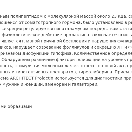
ным полипептидом с молекулярной массой около 23 кДа, с
ющейся от соматотропного гормона, было установлено в ря
 секреция регулируется гипоталамусом посредством статин
е физиологическое действие пролактина заключается в ин
 является главной причиной бесплодия и нарушения функц
иков, нарушает созревание фолликулов и секрецию ЛГ и 
ризнаком дисфункции гипофиза. Количественное определе
й. Обнаружены различные факторы, влияющие на уровень 
ость, стимуляция молочных желез, стресс, половой акт, п
пных и гипотензивных препаратов, тиреолиберина. Прием 
ема ARCHITECT Prolactin используется для диагностики пр
у мужчин и женщин, аменореи и галактореи.
ыми образцами