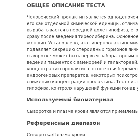
ОБЩЕЕ ОПИСАНИЕ ТЕСТА
Человеческий пролактин является одноцепочеч
его как отдельной химической единицы, отлича
вырабатывается в передней доле гипофиза, его
сразу после введения тиреолиберина. Основно
женщин. Установлено, что гиперпролактинемия
подавляет секрецию стероидных гормонов яичн
сыворотке может быть первым лабораторным п
ведении пациенток с аменореей и галакторее
концентрацию пролактина, относятся: беременн
андрогеновых препаратов, некоторых психотро
снижению концентрации пролактина. Тест-сист
гипофиза, контроля нарушений функции гонад 
Используемый биоматериал
Сыворотка и плазма крови являются приемлем
Референсный диапазон
Сыворотка/Плазма крови