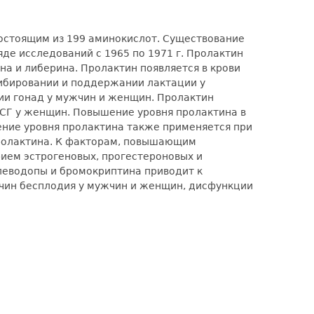
остоящим из 199 аминокислот. Существование
де исследований с 1965 по 1971 г. Пролактин
а и либерина. Пролактин появляется в крови
гибировании и поддержании лактации у
ии гонад у мужчин и женщин. Пролактин
ФСГ у женщин. Повышение уровня пролактина в
ние уровня пролактина также применяется при
пролактина. К факторам, повышающим
рием эстрогеновых, прогестероновых и
леводопы и бромокриптина приводит к
ичин бесплодия у мужчин и женщин, дисфункции