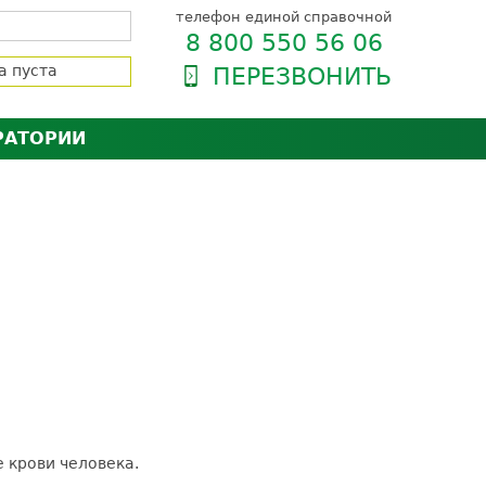
телефон единой справочной
8 800 550 56 06
а пуста
ПЕРЕЗВОНИТЬ
РАТОРИИ
нёра
зии и сертификаты
оль качества
орию
сии
енты
ти пациентов
 крови человека.