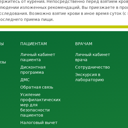
держитесь от курения. Непосредственно перед взятием кров
блюдении изложенных рекомендаций, Вы приезжаете в проц
следования. Возможно взятие крови в иное время суток (с 
последнего приема пищи.
НЫ
ПАЦИЕНТАМ
ВРАЧАМ
Личный кабинет
Личный кабинет
пациента
врача
изы
Дисконтная
Сотрудничество
программа
Экскурсия в
ДМС
лабораторию
Обратная связь
Усиление
профилактических
мер для
безопасности
пациентов
Налоговый вычет