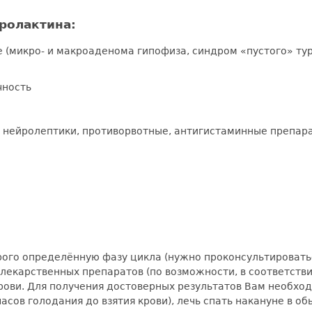
ролактина:
 (микро- и макроаденома гипофиза, синдром «пустого» ту
чность
к нейролептики, противорвотные, антигистаминные препар
рого определённую фазу цикла (нужно проконсультировать
 лекарственных препаратов (по возможности, в соответств
 крови. Для получения достоверных результатов Вам необхо
сов голодания до взятия крови), лечь спать накануне в обы