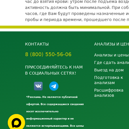
час до взятия крови: утром после подъема воз
активность должна быть минимальной. При со
часов, где Вам будут проведены назначенные ис
пробы и периода времени, прошедшего после 
КОНТАКТЫ
АНАЛИЗЫ И ЦЕ
8 (800) 550-56-06
Анализы и цены
Где сдать анал
ПРИСОЕДИНЯЙТЕСЬ К НАМ
Выезд на дом
В СОЦИАЛЬНЫХ СЕТЯХ!
Подготовка к
анализам
Расшифровка
анализов
*Реклама. Не является публичной
офертой. Все содержащиеся сведения
носят исключительно
информационный характер и не
являются исчерпывающими. Все цены