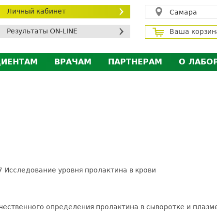
Личный кабинет
Самара
Результаты ON-LINE
Ваша корзин
ЦИЕНТАМ
ВРАЧАМ
ПАРТНЕРАМ
О ЛАБО
ичный кабинет пациента
Личный кабинет врача
Личный кабинет парт
Лицен
исконтная программа
Сотрудничество
Сотрудничество
Контр
МС
Экскурсия в лабораторию
Экскурсия в лаборат
Вакан
братная связь
Докум
силение профилактических мер для безопаснос
алоговый вычет
7 Исследование уровня пролактина в крови
ичественного определения пролактина в сыворотке и плазме