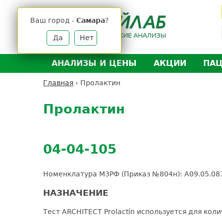
Jump
to
Ваш город -
Самара
?
navigation
Да
Нет
АНАЛИЗЫ И ЦЕНЫ
АКЦИИ
ПА
Анализы и цены
Л
Главная
›
Пролактин
Вы
Back
Где сдать анализы
Д
здесь
to
Пролактин
Выезд на дом
Д
top
Подготовка к анализам
О
Расшифровка анализов
У
04-04-105
Н
Номенклатура МЗРФ (Приказ №804н): A09.05.08
НАЗНАЧЕНИЕ
Тест ARCHITECT Prolactin используется для кол