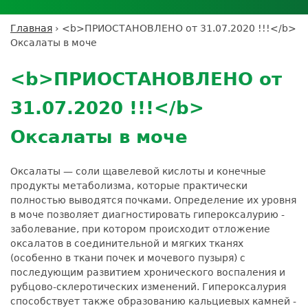
Личный кабинет пациента
Личный кабинет врача
Личный
Где сдать анализы
кабинет
Лицензии и сертификаты
Дисконтная программа
Сотрудничество
Выезд на дом
Главная
›
<b>ПРИОСТАНОВЛЕНО от 31.07.2020 !!!</b>
партнёра
Вы
Контроль качества
Оксалаты в моче
ДМС
Экскурсия в
Подготовка к анализам
Сотрудничество
здесь
Back
лабораторию
Вакансии
Обратная связь
Расшифровка анализов
to
Экскурсия в
<b>ПРИОСТАНОВЛЕНО от
Документы
top
Усиление профилактических мер для
лабораторию
безопасности пациентов
31.07.2020 !!!</b>
Налоговый вычет
Оксалаты в моче
Оксалаты — соли щавелевой кислоты и конечные
продукты метаболизма, которые практически
полностью выводятся почками. Определение их уровня
в моче позволяет диагностировать гипероксалурию -
заболевание, при котором происходит отложение
оксалатов в соединительной и мягких тканях
(особенно в ткани почек и мочевого пузыря) с
последующим развитием хронического воспаления и
рубцово-склеротических изменений. Гипероксалурия
способствует также образованию кальциевых камней -