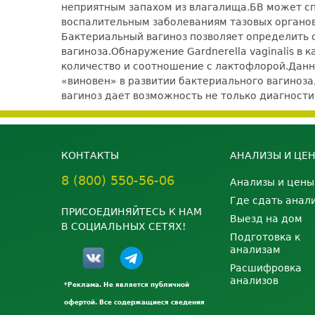
неприятным запахом из влагалища.
БВ может с
воспалительным заболеваниям тазовых органо
Бактериальный вагиноз позволяет определить с
вагиноза.
Обнаружение Gardnerella vaginalis в
количество и соотношение с лактофлорой.
Данн
«виновен» в развитии бактериального вагиноза
вагиноз дает возможность не только диагнос
КОНТАКТЫ
АНАЛИЗЫ И ЦЕ
8 (800) 550-56-06
Анализы и цены
Где сдать анал
ПРИСОЕДИНЯЙТЕСЬ К НАМ
Выезд на дом
В СОЦИАЛЬНЫХ СЕТЯХ!
Подготовка к
анализам
Расшифровка
анализов
*Реклама. Не является публичной
офертой. Все содержащиеся сведения