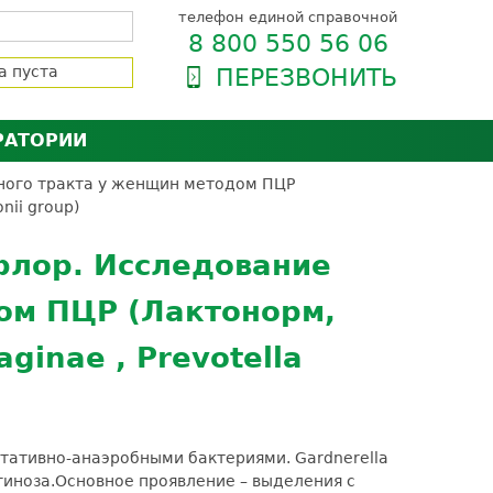
телефон единой справочной
8 800 550 56 06
а пуста
ПЕРЕЗВОНИТЬ
РАТОРИИ
нёра
зии и сертификаты
ного тракта у женщин методом ПЦР
nii group)
оль качества
орию
сии
флор. Исследование
енты
ом ПЦР (Лактонорм,
ти пациентов
ginae , Prevotella
тативно-анаэробными бактериями. Gardnerella
гиноза.
Основное проявление – выделения с