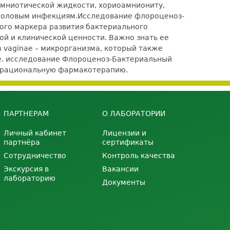
мниотической жидкости, хориоамниониту,
половым инфекциям.
Исследование флороценоз-
ного маркера развития бактериального
ой и клинической ценности. Важно знать ее
 vaginae – микрорганизма, который также
.е. исследование Флороценоз-Бактериальный
ь рациональную фармакотерапию.
ПАРТНЕРАМ
О ЛАБОРАТОРИИ
Личный кабинет
Лицензии и
партнёра
сертификаты
Сотрудничество
Контроль качества
Экскурсия в
Вакансии
лабораторию
Документы