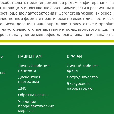
пособствовать преждевременным родам, инфицированию а
в, цервициту и повышенной восприимчивости к различным 
оотношение лактобактерий и Gardnerella vaginalis - основ
 качественном формате практически не имеет диагностическ
ое исследование также определяет присутствие Atopobium
, но устойчивого к препаратам метронидазолового ряда. Т
тировать нарушение микрофлоры влагалища, но и назначит
НЫ
ПАЦИЕНТАМ
ВРАЧАМ
Личный кабинет
Личный кабинет
пациента
врача
изы
Дисконтная
Сотрудничество
программа
Экскурсия в
ДМС
лабораторию
Обратная связь
Усиление
профилактических
мер для