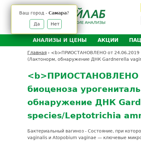
Jump
to
Ваш город -
Самара
?
navigation
Да
Нет
АНАЛИЗЫ И ЦЕНЫ
АКЦИИ
ПА
Анализы и цены
Л
Главная
›
<b>ПРИОСТАНОВЛЕНО от 24.06.2019 !
Вы
(Лактонорм, обнаружение ДНК Gardnerella vaginal
Где сдать анализы
Д
здесь
Back
Выезд на дом
Д
to
<b>ПРИОСТАНОВЛЕНО от
top
Подготовка к анализам
О
биоценоза урогениталь
Расшифровка анализов
У
обнаружение ДНК Gardne
Н
species/Leptotrichia am
Бактериальный вагиноз - Состояние, при кото
vaginalis и Atopobium vaginae — ключевые мик