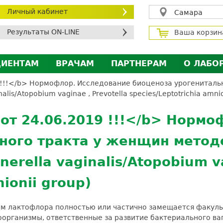
Личный кабинет
Самара
Результаты ON-LINE
Ваша корзин
ЦИЕНТАМ
ВРАЧАМ
ПАРТНЕРАМ
О ЛАБО
ичный кабинет пациента
Личный кабинет врача
Личный кабинет парт
Лицен
!!</b> Нормофлор. Исследование биоценоза урогениталь
is/Atopobium vaginae , Prevotella species/Leptotrichia amnio
исконтная программа
Сотрудничество
Сотрудничество
Контр
МС
Экскурсия в лабораторию
Экскурсия в лаборат
Вакан
 24.06.2019 !!!</b> Нормо
братная связь
Докум
ного тракта у женщин метод
силение профилактических мер для безопаснос
rella vaginalis/Atopobium va
алоговый вычет
nionii group)
ром лактофлора полностью или частично замещается факуль
роорганизмы, ответственные за развитие бактериального ва