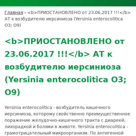
Личный кабинет пациента
Личный кабинет врача
Личный
Где сдать анализы
кабинет
Лицензии и сертификаты
Дисконтная программа
Сотрудничество
Выезд на дом
Главная
›
<b>ПРИОСТАНОВЛЕНО от 23.06.2017 !!!</b>
партнёра
Вы
Контроль качества
АТ к возбудителю иерсиниоза (Yersinia enterocolitica
ДМС
Экскурсия в
Подготовка к анализам
Сотрудничество
здесь
O3; О9)
лабораторию
Вакансии
Обратная связь
Расшифровка анализов
Back
Экскурсия в
Документы
to
Усиление профилактических мер для
<b>ПРИОСТАНОВЛЕНО от
лабораторию
top
безопасности пациентов
23.06.2017 !!!</b> АТ к
Налоговый вычет
возбудителю иерсиниоза
(Yersinia enterocolitica O3;
О9)
Yersinia enterocolitica - возбудитель кишечного
иерсиниоза, которому свойственно преимущественное
поражение желудочно-кишечного тракта с диареей,
лихорадкой и болями в животе. Yersinia enterocolitica -
грамотрицательный микроорганизм. По антигенной