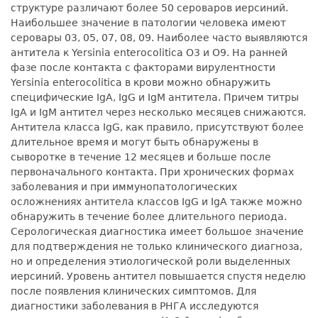
структуре различают более 50 сероваров иерсиний.
Наибольшее значение в патологии человека имеют
серовары 03, 05, 07, 08, 09. Наиболее часто выявляются
антитела к Yersinia enterocolitica O3 и О9. На ранней
фазе после контакта с факторами вирулентности
Yersinia enterocolitica в крови можно обнаружить
специфические IgA, IgG и IgM антитела. Причем титры
IgA и IgM антител через несколько месяцев снижаются.
Антитела класса IgG, как правило, присутствуют более
длительное время и могут быть обнаружены в
сыворотке в течение 12 месяцев и больше после
первоначального контакта. При хронических формах
заболевания и при иммунопатологических
осложнениях антитела классов IgG и IgA также можно
обнаружить в течение более длительного периода.
Серологическая диагностика имеет большое значение
для подтверждения не только клинического диагноза,
но и определения этиологической роли выделенных
иерсиний. Уровень антител повышается спустя неделю
после появления клинических симптомов. Для
диагностики заболевания в РНГА исследуются