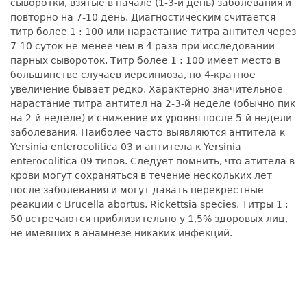
сыворотки, взятые в начале (1-3-й день) заболевания и
повторно на 7-10 день. Диагностическим считается
титр более 1 : 100 или нарастание титра антител через
7-10 суток не менее чем в 4 раза при исследовании
парных сывороток. Титр более 1 : 100 имеет место в
большинстве случаев иерсиниоза, но 4-кратное
увеличение бывает редко. Характерно значительное
нарастание титра антител на 2-3-й неделе (обычно пик
на 2-й неделе) и снижение их уровня после 5-й недели
заболевания. Наиболее часто выявляются антитела к
Yersinia enterocolitica 03 и антитела к Yersinia
enterocolitica 09 типов. Следует помнить, что атитела в
крови могут сохраняться в течение нескольких лет
после заболевания и могут давать перекрестные
реакции с Brucella abortus, Rickettsia species. Титры 1 :
50 встречаются приблизительно у 1,5% здоровых лиц,
не имевших в анамнезе никаких инфекций.