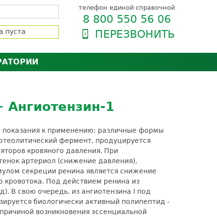
телефон единой справочной
8 800 550 56 06
а пуста
ПЕРЕЗВОНИТЬ
РАТОРИИ
нёра
зии и сертификаты
оль качества
 Ангиотензин-1
орию
сии
енты
ые показания к применению: различные формы
ти пациентов
ротеолитический фермент, продуцируется
яторов кровяного давления. При
енок артериол (снижение давления),
имулом секреции ренина является снижение
о кровотока.
Под действием ренина из
. В свою очередь, из ангиотензина I под
ируется биологически активный полипептид -
 причиной возникновения эссенциальной