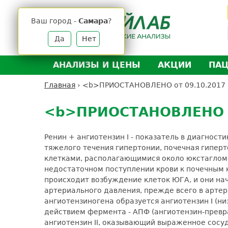
Jump
to
Ваш город -
Самара
?
navigation
Да
Нет
АНАЛИЗЫ И ЦЕНЫ
АКЦИИ
ПА
Анализы и цены
Л
Главная
›
<b>ПРИОСТАНОВЛЕНО от 09.10.2017 !
Вы
Back
Где сдать анализы
Д
здесь
to
<b>ПРИОСТАНОВЛЕНО от 
Выезд на дом
Д
top
Подготовка к анализам
О
Ренин + ангиотензин I - показатель в диагнос
Расшифровка анализов
У
тяжелого течения гипертонии, почечная гиперт
клетками, располагающимися около юкстагломе
Н
недостаточном поступлении крови к почечным
происходит возбуждение клеток ЮГА, и они на
артериального давления, прежде всего в артери
ангиотензиногена образуется ангиотензин I (н
действием фермента - АПФ (ангиотензин-прев
ангиотензин II, оказывающий выраженное сосу