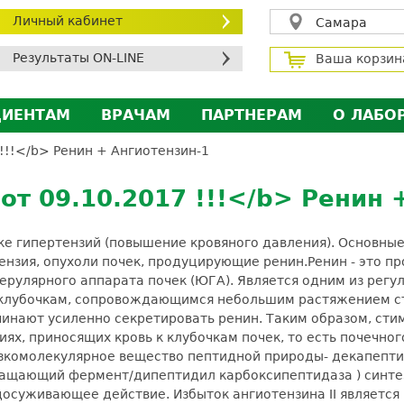
Личный кабинет
Самара
Результаты ON-LINE
Ваша корзин
ЦИЕНТАМ
ВРАЧАМ
ПАРТНЕРАМ
О ЛАБО
ичный кабинет пациента
Личный кабинет врача
Личный кабинет парт
Лицен
!!</b> Ренин + Ангиотензин-1
исконтная программа
Сотрудничество
Сотрудничество
Контр
09.10.2017 !!!</b> Ренин +
МС
Экскурсия в лабораторию
Экскурсия в лаборат
Вакан
братная связь
Докум
тике гипертензий (повышение кровяного давления). Основн
силение профилактических мер для безопаснос
ензия, опухоли почек, продуцирующие ренин.
Ренин - это п
рулярного аппарата почек (ЮГА). Является одним из регул
алоговый вычет
 клубочкам, сопровождающимся небольшим растяжением ст
чинают усиленно секретировать ренин. Таким образом, ст
ях, приносящих кровь к клубочкам почек, то есть почечног
изкомолекулярное вещество пептидной природы- декапептид)
ращающий фермент/дипептидил карбоксипептидаза ) синтез
досуживающее действие. Избыток ангиотензина II является