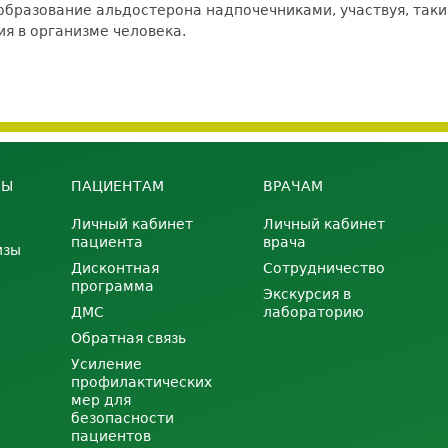
бразование альдостерона надпочечниками, участвуя, таки
я в организме человека.
НЫ
ПАЦИЕНТАМ
ВРАЧАМ
Личный кабинет
Личный кабинет
пациента
врача
изы
Дисконтная
Сотрудничество
программа
Экскурсия в
ДМС
лабораторию
Обратная связь
Усиление
профилактических
мер для
безопасности
пациентов