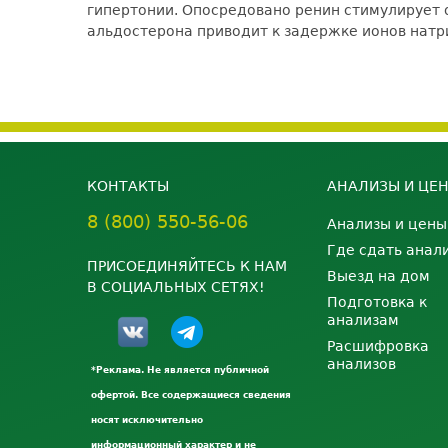
гипертонии.
Опосредовано ренин стимулирует о
альдостерона приводит к задержке ионов натри
КОНТАКТЫ
АНАЛИЗЫ И ЦЕ
8 (800) 550-56-06
Анализы и цены
Где сдать анал
ПРИСОЕДИНЯЙТЕСЬ К НАМ
Выезд на дом
В СОЦИАЛЬНЫХ СЕТЯХ!
Подготовка к
анализам
Расшифровка
анализов
*Реклама. Не является публичной
офертой. Все содержащиеся сведения
носят исключительно
информационный характер и не