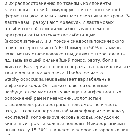
и их распространению по тканям), компоненты
клеточной стенки (стимулируют синтез цитокинов),
ферменты (коагулаза - вызывает свертывание крови; ?-
лактамазы - разрушают молекулы ?-лактамовых
антибиотиков), гемолизины (вызывают гемолиз
эритроцитов) и токсические субстанции
(эксфолиатины А и В; токсин синдрома токсического
шока, энтеротоксины A-F). Примерно 50% штаммов
золотистых стафилококков выделяют энтеротоксин -
яд, вызывающий сильнейший понос, рвоту, боли в
животе. Бактерии способны поражать практически все
ткани организма человека. Наиболее часто
Staphylococcus aureus вызывает вариабельные
инфекции кожи. Он также является основным
возбудителем маститов у женщин и инфекционных
осложнений ран и пневмоний. Золотистый
стафилококк распространен повсеместно и часто
входит в состав нормальной микрофлоры человека у
носителей, колонизируя носовые ходы, желудочно-
кишечный тракт и кожные покровы. Микроорганизмы
выявляют у 15-30% клинически здоровых взрослых лиц.