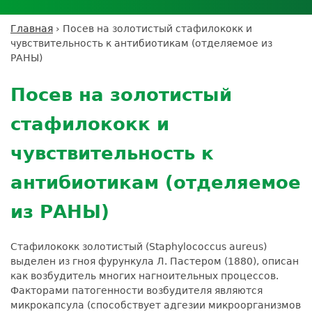
Личный кабинет пациента
Личный кабинет врача
Личный
Где сдать анализы
кабинет
Лицензии и сертификаты
Дисконтная программа
Сотрудничество
Выезд на дом
Главная
›
Посев на золотистый стафилококк и
партнёра
Вы
Контроль качества
чувствительность к антибиотикам (отделяемое из
ДМС
Экскурсия в
Подготовка к анализам
Сотрудничество
здесь
РАНЫ)
лабораторию
Вакансии
Обратная связь
Расшифровка анализов
Back
Экскурсия в
Документы
to
Усиление профилактических мер для
Посев на золотистый
лабораторию
top
безопасности пациентов
стафилококк и
Налоговый вычет
чувствительность к
антибиотикам (отделяемое
из РАНЫ)
Стафилококк золотистый (Staphylococcus aureus)
выделен из гноя фурункула Л. Пастером (1880), описан
как возбудитель многих нагноительных процессов.
Факторами патогенности возбудителя являются
микрокапсула (способствует адгезии микроорганизмов