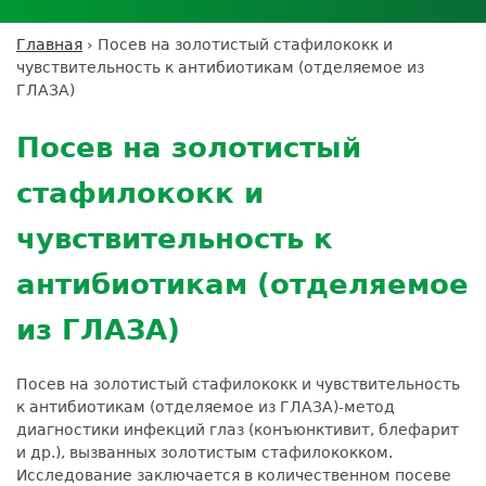
Личный кабинет пациента
Личный кабинет врача
Личный
Где сдать анализы
кабинет
Лицензии и сертификаты
Дисконтная программа
Сотрудничество
Выезд на дом
Главная
›
Посев на золотистый стафилококк и
партнёра
Вы
Контроль качества
чувствительность к антибиотикам (отделяемое из
ДМС
Экскурсия в
Подготовка к анализам
Сотрудничество
здесь
ГЛАЗА)
лабораторию
Вакансии
Обратная связь
Расшифровка анализов
Back
Экскурсия в
Документы
to
Усиление профилактических мер для
Посев на золотистый
лабораторию
top
безопасности пациентов
стафилококк и
Налоговый вычет
чувствительность к
антибиотикам (отделяемое
из ГЛАЗА)
Посев на золотистый стафилококк и чувствительность
к антибиотикам (отделяемое из ГЛАЗА)-метод
диагностики инфекций глаз (конъюнктивит, блефарит
и др.), вызванных золотистым стафилококком.
Исследование заключается в количественном посеве