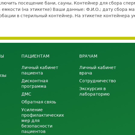
ключить посещение бани, сауны. Контейнер для сбора спе
емкости (на этикетке) Ваши данные: Ф.И.О.; дату сбора ма
рбации в стерильный контейнер. На этикетке контейнера у
НЫ
ПАЦИЕНТАМ
ВРАЧАМ
Личный кабинет
Личный кабинет
пациента
врача
изы
Дисконтная
Сотрудничество
программа
Экскурсия в
ДМС
лабораторию
Обратная связь
Усиление
профилактических
мер для
безопасности
пациентов