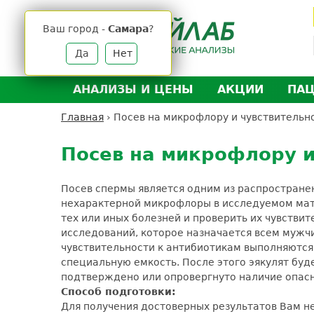
Jump
to
Ваш город -
Самара
?
navigation
Да
Нет
АНАЛИЗЫ И ЦЕНЫ
АКЦИИ
ПА
Анализы и цены
Л
Главная
›
Посев на микрофлору и чувствительн
Вы
Back
Где сдать анализы
Д
здесь
to
Посев на микрофлору и
Выезд на дом
Д
top
Подготовка к анализам
О
Посев спермы является одним из распростране
Расшифровка анализов
У
нехарактерной микрофлоры в исследуемом мат
тех или иных болезней и проверить их чувстви
Н
исследований, которое назначается всем мужч
чувствительности к антибиотикам выполняются
специальную емкость. После этого эякулят буд
подтверждено или опровергнуто наличие опасн
Способ подготовки:
Для получения достоверных результатов Вам не