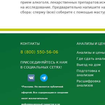
прием алкоголя, лекарственных препаратов;ис
на исследование. Предварительно напишите на 
сбора: сперму (всю) соберите с помощью масту
КОНТАКТЫ
АНАЛИЗЫ И ЦЕ
8 (800) 550-56-06
Анализы и цены
Где сдать анал
ПРИСОЕДИНЯЙТЕСЬ К НАМ
Выезд на дом
В СОЦИАЛЬНЫХ СЕТЯХ!
Подготовка к
анализам
Расшифровка
анализов
*Реклама. Не является публичной
офертой. Все содержащиеся сведения
носят исключительно
информационный характер и не