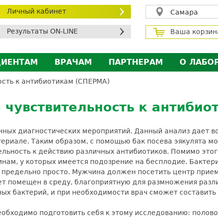
Личный кабинет
Самара
Результаты ON-LINE
Ваша корзин
ЦИЕНТАМ
ВРАЧАМ
ПАРТНЕРАМ
О ЛАБО
ичный кабинет пациента
Личный кабинет врача
Личный кабинет парт
Лицен
ость к антибиотикам (СПЕРМА)
исконтная программа
Сотрудничество
Сотрудничество
Контр
 чувствительность к антибио
МС
Экскурсия в лабораторию
Экскурсия в лаборат
Вакан
братная связь
Докум
нных диагностических мероприятий. Данный анализ дает в
силение профилактических мер для безопаснос
ериале. Таким образом, с помощью бак посева эякулята 
тельность к действию различных антибиотиков. Помимо этог
алоговый вычет
инам, у которых имеется подозрение на бесплодие. Бактер
 предельно просто. Мужчина должен посетить центр прием
ет помещен в среду, благоприятную для размножения разл
ых бактерий, и при необходимости врач сможет составить
обходимо подготовить себя к этому исследованию: полово