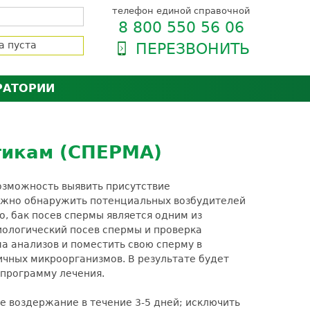
телефон единой справочной
8 800 550 56 06
а пуста
ПЕРЕЗВОНИТЬ
РАТОРИИ
нёра
зии и сертификаты
оль качества
тикам (СПЕРМА)
орию
сии
енты
озможность выявить присутствие
ти пациентов
можно обнаружить потенциальных возбудителей
о, бак посев спермы является одним из
иологический посев спермы и проверка
а анализов и поместить свою сперму в
ичных микроорганизмов. В результате будет
 программу лечения.
е воздержание в течение 3-5 дней; исключить