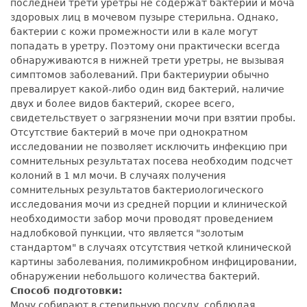
последней трети уретры не содержат бактерий и моча
здоровых лиц в мочевом пузыре стерильна. Однако,
бактерии с кожи промежности или в кале могут
попадать в уретру. Поэтому они практически всегда
обнаруживаются в нижней трети уретры, не вызывая
симптомов заболеваний. При бактериурии обычно
превалирует какой-либо один вид бактерий, наличие
двух и более видов бактерий, скорее всего,
свидетельствует о загрязнении мочи при взятии пробы.
Отсутствие бактерий в моче при однократном
исследовании не позволяет исключить инфекцию при
сомнительных результатах посева необходим подсчет
колоний в 1 мл мочи. В случаях получения
сомнительных результатов бактериологического
исследования мочи из средней порции и клинической
необходимости забор мочи проводят проведением
надлобковой пункции, что является "золотым
стандартом" в случаях отсутствия четкой клинической
картины заболевания, полимикробном инфицировании,
обнаружении небольшого количества бактерий.
Способ подготовки:
Мочу собирают в стерильную посуду, соблюдая