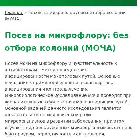
Личный кабинет пациента
Личный кабинет врача
Личный
Где сдать анализы
кабинет
Лицензии и сертификаты
Дисконтная программа
Сотрудничество
Выезд на дом
Главная
›
Посев на микрофлору: без отбора колоний
партнёра
Вы
Контроль качества
(МОЧА)
ДМС
Экскурсия в
Подготовка к анализам
Сотрудничество
здесь
Back
лабораторию
Вакансии
Обратная связь
Расшифровка анализов
to
Экскурсия в
Посев на микрофлору: без
Документы
top
Усиление профилактических мер для
лабораторию
безопасности пациентов
отбора колоний (МОЧА)
Налоговый вычет
Посев мочи на микрофлору и чувствительность к
антибиотикам - метод определения
инфицированности мочеполовых путей. Основные
показания к применению: клиническая картина
инфицирования и контроль лечения.
Микробиологическое исследование мочи проводят при
воспалительных заболеваниях мочевыводящих путей.
Основной задачей данного исследования является
доказательство этиологической роли
микроорганизмов в развитии заболевания. При этом
изучают: вид обнаруженных микроорганизмов, степень
бактериурии, периодичность их выделения,