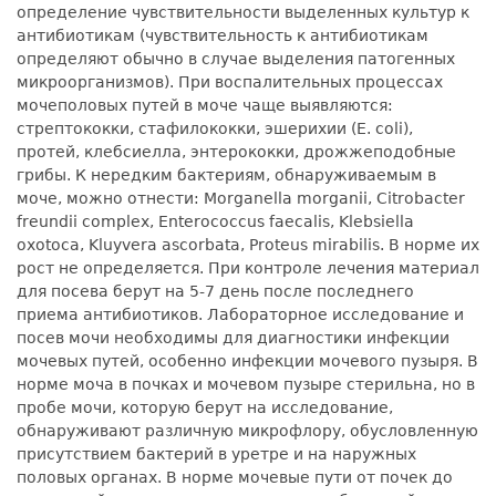
определение чувствительности выделенных культур к
антибиотикам (чувствительность к антибиотикам
определяют обычно в случае выделения патогенных
микроорганизмов). При воспалительных процессах
мочеполовых путей в моче чаще выявляются:
стрептококки, стафилококки, эшерихии (E. coli),
протей, клебсиелла, энтерококки, дрожжеподобные
грибы. К нередким бактериям, обнаруживаемым в
моче, можно отнести: Morganella morganii, Citrobacter
freundii complex, Enterococcus faecalis, Klebsiella
oxotoca, Kluyvera ascorbata, Proteus mirabilis. В норме их
рост не определяется. При контроле лечения материал
для посева берут на 5-7 день после последнего
приема антибиотиков. Лабораторное исследование и
посев мочи необходимы для диагностики инфекции
мочевых путей, особенно инфекции мочевого пузыря. В
норме моча в почках и мочевом пузыре стерильна, но в
пробе мочи, которую берут на исследование,
обнаруживают различную микрофлору, обусловленную
присутствием бактерий в уретре и на наружных
половых органах. В норме мочевые пути от почек до