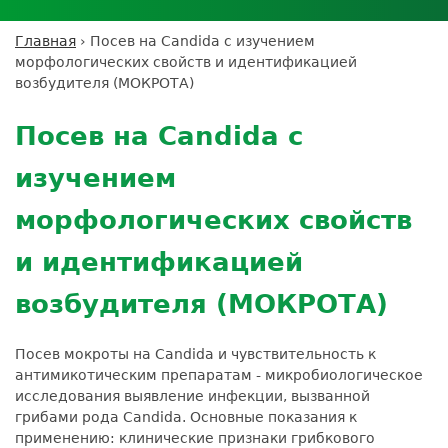
Личный кабинет пациента
Личный кабинет врача
Личный
Где сдать анализы
кабинет
Лицензии и сертификаты
Дисконтная программа
Сотрудничество
Выезд на дом
Главная
›
Посев на Candida с изучением
партнёра
Вы
Контроль качества
морфологических свойств и идентификацией
ДМС
Экскурсия в
Подготовка к анализам
Сотрудничество
здесь
возбудителя (МОКРОТА)
лабораторию
Вакансии
Обратная связь
Расшифровка анализов
Back
Экскурсия в
Документы
to
Усиление профилактических мер для
Посев на Candida с
лабораторию
top
безопасности пациентов
изучением
Налоговый вычет
морфологических свойств
и идентификацией
возбудителя (МОКРОТА)
Посев мокроты на Candida и чувствительность к
антимикотическим препаратам - микробиологическое
исследования выявление инфекции, вызванной
грибами рода Candida. Основные показания к
применению: клинические признаки грибкового