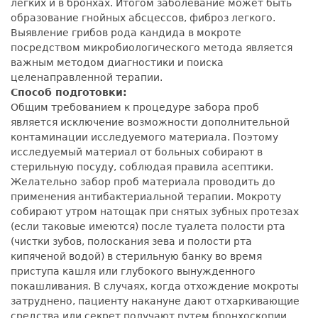
легких и в бронхах. Итогом заболевание может быть
образование гнойных абсцессов, фиброз легкого.
Выявление грибов рода кандида в мокроте
посредством микробиологического метода является
важным методом диагностики и поиска
целенаправленной терапии.
Способ подготовки:
Общим требованием к процедуре забора проб
является исключение возможности дополнительной
контаминации исследуемого материала. Поэтому
исследуемый материал от больных собирают в
стерильную посуду, соблюдая правила асептики.
Желательно забор проб материала проводить до
применения антибактериальной терапии. Мокроту
собирают утром натощак при снятых зубных протезах
(если таковые имеются) после туалета полости рта
(чистки зубов, полоскания зева и полости рта
кипяченой водой) в стерильную банку во время
приступа кашля или глубокого вынужденного
покашливания. В случаях, когда отхождение мокроты
затруднено, пациенту накануне дают отхаркивающие
средства или секрет получают путем бронхоскопии.