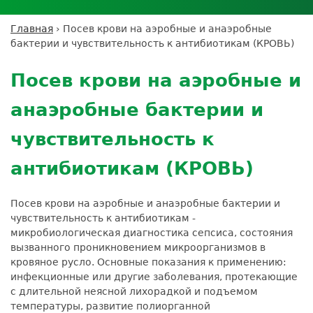
Личный кабинет пациента
Личный кабинет врача
Личный
Где сдать анализы
кабинет
Лицензии и сертификаты
Дисконтная программа
Сотрудничество
Выезд на дом
Главная
›
Посев крови на аэробные и анаэробные
партнёра
Вы
Контроль качества
бактерии и чувствительность к антибиотикам (КРОВЬ)
ДМС
Экскурсия в
Подготовка к анализам
Сотрудничество
здесь
Back
лабораторию
Вакансии
Обратная связь
Расшифровка анализов
to
Экскурсия в
Посев крови на аэробные и
Документы
top
Усиление профилактических мер для
лабораторию
безопасности пациентов
анаэробные бактерии и
Налоговый вычет
чувствительность к
антибиотикам (КРОВЬ)
Посев крови на аэробные и анаэробные бактерии и
чувствительность к антибиотикам -
микробиологическая диагностика сепсиса, состояния
вызванного проникновением микроорганизмов в
кровяное русло. Основные показания к применению:
инфекционные или другие заболевания, протекающие
с длительной неясной лихорадкой и подъемом
температуры, развитие полиорганной