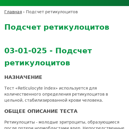
Личный кабинет пациента
Личный кабинет врача
Личный
Где сдать анализы
кабинет
Лицензии и сертификаты
Дисконтная программа
Сотрудничество
Выезд на дом
Главная
›
Подсчет ретикулоцитов
партнёра
Вы
Контроль качества
Back
ДМС
Экскурсия в
Подготовка к анализам
Сотрудничество
здесь
to
лабораторию
Подсчет ретикулоцитов
Вакансии
Обратная связь
Расшифровка анализов
top
Экскурсия в
Документы
Усиление профилактических мер для
лабораторию
безопасности пациентов
03-01-025 - Подсчет
Налоговый вычет
ретикулоцитов
НАЗНАЧЕНИЕ
Тест «Reticulocyte index» используется для
количественного определения ретикулоцитов в
цельной, стабилизированной крови человека.
ОБЩЕЕ ОПИСАНИЕ ТЕСТА
Ретикулоциты - молодые эритроциты, образующиеся
после потери нормобластами ядер. Непосредственные