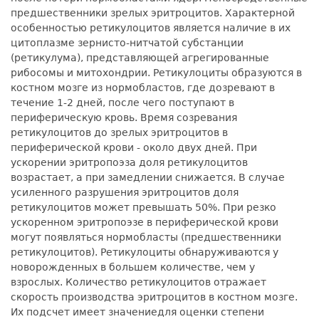
предшественники зрелых эритроцитов. Характерной
особенностью ретикулоцитов является наличие в их
цитоплазме зернисто-нитчатой субстанции
(ретикулума), представляющей агрегированные
рибосомы и митохондрии. Ретикулоциты образуются в
костном мозге из нормобластов, где дозревают в
течение 1-2 дней, после чего поступают в
периферическую кровь. Время созревания
ретикулоцитов до зрелых эритроцитов в
периферической крови - около двух дней. При
ускорении эритропоэза доля ретикулоцитов
возрастает, а при замедлении снижается. В случае
усиленного разрушения эритроцитов доля
ретикулоцитов может превышать 50%. При резко
ускоренном эритропоэзе в периферической крови
могут появляться нормобласты (предшественники
ретикулоцитов). Ретикулоциты обнаруживаются у
новорожденных в большем количестве, чем у
взрослых. Количество ретикулоцитов отражает
скорость производства эритроцитов в костном мозге.
Их подсчет имеет значениедля оценки степени