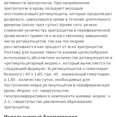
активности эритропоэза. При напряженном
эритропоэзе в кровь попадают молодые
(костномозговые) ретикулоциты, которые продолжают
дозревать, циркулируя в крови в течение длительного
времени (около трех суток). Кроме того, резкое
снижение количества эритроцитов в периферической
крови может привести к искусственному завышению
числа ретикулоцитов, так как последние
рассчитываются как процент от всех эритроцитов.
Поэтому для оценки тяжести анемии целесообразно
использовать абсолютное количество ретикулоцитов и
«ретикулоцитарный индекс», который вычисляется по
следующей формуле: % ретикулоцитов х гематокрит
больного / 45 х 1,85, где: 45 - нормальный гематокрит,
а 1,85 - количество суток, необходимых для
поступления новых ретикулоцитов в периферическую
кровь. Индекс <2- свидетельство
гипопролиферативного компонента анемии; индекс >
2-3 - свидетельство увеличения образования
эритроцитов.
Используемый биоматериал