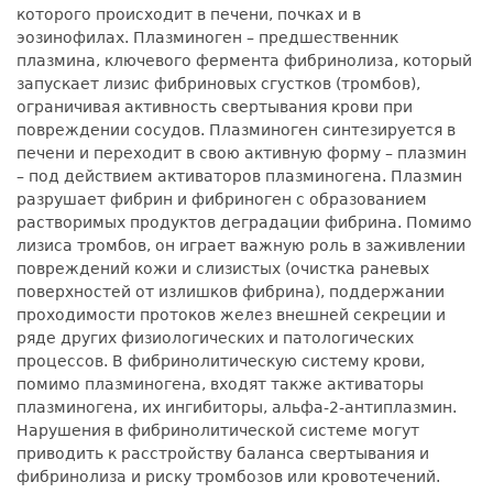
которого происходит в печени, почках и в
эозинофилах. Плазминоген – предшественник
плазмина, ключевого фермента фибринолиза, который
запускает лизис фибриновых сгустков (тромбов),
ограничивая активность свертывания крови при
повреждении сосудов. Плазминоген синтезируется в
печени и переходит в свою активную форму – плазмин
– под действием активаторов плазминогена. Плазмин
разрушает фибрин и фибриноген с образованием
растворимых продуктов деградации фибрина. Помимо
лизиса тромбов, он играет важную роль в заживлении
повреждений кожи и слизистых (очистка раневых
поверхностей от излишков фибрина), поддержании
проходимости протоков желез внешней секреции и
ряде других физиологических и патологических
процессов. В фибринолитическую систему крови,
помимо плазминогена, входят также активаторы
плазминогена, их ингибиторы, альфа-2-антиплазмин.
Нарушения в фибринолитической системе могут
приводить к расстройству баланса свертывания и
фибринолиза и риску тромбозов или кровотечений.