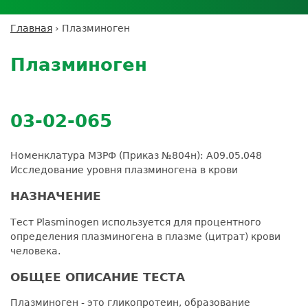
Личный кабинет пациента
Личный кабинет врача
Личный
Где сдать анализы
кабинет
Лицензии и сертификаты
Дисконтная программа
Сотрудничество
Выезд на дом
Главная
›
Плазминоген
партнёра
Вы
Контроль качества
Back
ДМС
Экскурсия в
Подготовка к анализам
Сотрудничество
здесь
to
лабораторию
Плазминоген
Вакансии
Обратная связь
Расшифровка анализов
top
Экскурсия в
Документы
Усиление профилактических мер для
лабораторию
безопасности пациентов
03-02-065
Налоговый вычет
Номенклатура МЗРФ (Приказ №804н): A09.05.048
Исследование уровня плазминогена в крови
НАЗНАЧЕНИЕ
Тест Plasminogen используется для процентного
определения плазминогена в плазме (цитрат) крови
человека.
ОБЩЕЕ ОПИСАНИЕ ТЕСТА
Плазминоген - это гликопротеин, образование